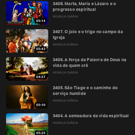
3408. Marta, Maria e Lázaro e o
progresso espiritual
HOMILIA DIÁRIA
05:14
3407. O joio e o trigo no campo da
Igreja
HOMILIA DIÁRIA
05:43
3406. A força da Palavra de Deus na
vida de quem crê
HOMILIA DIÁRIA
04:37
3405. São Tiago e o caminho do
serviço humilde
HOMILIA DIÁRIA
05:10
3404. A semeadura da vida espiritual
HOMILIA DIÁRIA
05:25