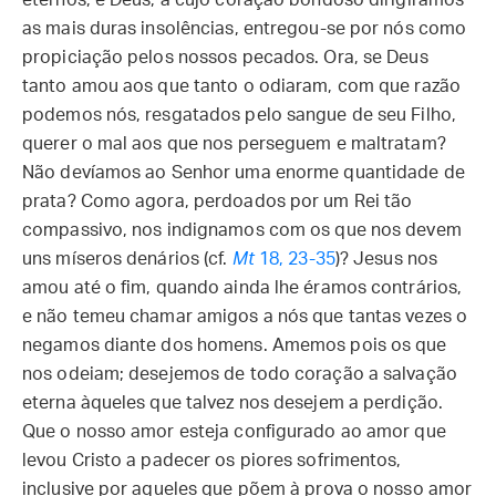
eternos, e Deus, a cujo coração bondoso dirigíramos
as mais duras insolências, entregou-se por nós como
propiciação pelos nossos pecados. Ora, se Deus
tanto amou aos que tanto o odiaram, com que razão
podemos nós, resgatados pelo sangue de seu Filho,
querer o mal aos que nos perseguem e maltratam?
Não devíamos ao Senhor uma enorme quantidade de
prata? Como agora, perdoados por um Rei tão
compassivo, nos indignamos com os que nos devem
uns míseros denários (cf.
Mt
18, 23-35
)? Jesus nos
amou até o fim, quando ainda lhe éramos contrários,
e não temeu chamar amigos a nós que tantas vezes o
negamos diante dos homens. Amemos pois os que
nos odeiam; desejemos de todo coração a salvação
eterna àqueles que talvez nos desejem a perdição.
Que o nosso amor esteja configurado ao amor que
levou Cristo a padecer os piores sofrimentos,
inclusive por aqueles que põem à prova o nosso amor