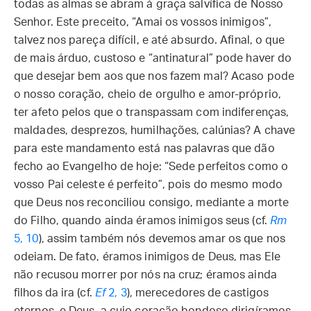
todas as almas se abram à graça salvífica de Nosso
Senhor. Este preceito, “Amai os vossos inimigos”,
talvez nos pareça difícil, e até absurdo. Afinal, o que
de mais árduo, custoso e “antinatural” pode haver do
que desejar bem aos que nos fazem mal? Acaso pode
o nosso coração, cheio de orgulho e amor-próprio,
ter afeto pelos que o transpassam com indiferenças,
maldades, desprezos, humilhações, calúnias? A chave
para este mandamento está nas palavras que dão
fecho ao Evangelho de hoje: “Sede perfeitos como o
vosso Pai celeste é perfeito”, pois do mesmo modo
que Deus nos reconciliou consigo, mediante a morte
do Filho, quando ainda éramos inimigos seus (cf.
Rm
5, 10
), assim também nós devemos amar os que nos
odeiam. De fato, éramos inimigos de Deus, mas Ele
não recusou morrer por nós na cruz; éramos ainda
filhos da ira (cf.
Ef
2, 3
), merecedores de castigos