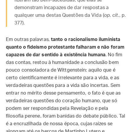
fizeram tão bem-sucedidas, que elas se
demonstram incapazes de dar respostas a
qualquer uma destas Questões da Vida (
op. cit.
, p.
377).
Em outras palavras,
tanto o racionalismo iluminista
quanto o fideísmo protestante falharam e não foram
capazes de dar sentido à existência humana
. No fim
das contas, restou à humanidade a conclusão bem
pouco consoladora de Wittgenstein: aquilo que é
certo cientificamente é irrelevante para a vida, e as
verdadeiras questões para a vida são incertas. Sem
entrar no mérito desse pensamento, o fato é que as
verdadeiras questões do coração humano, que só
podem ser respondidas pela Revelação e pela
filosofia perene, foram banidas do debate público. Tal
é a encruzilhada de nossa época, cujas raízes se
alongam até os berços de Martinho Lutero e