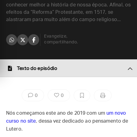
conhecer melhor a história de nossa época. Afinal, os
efeitos da “Reforma” Protestante, em 1517, se
alastraram para muito além do campo religioso...
Evangelize,
compartilhando.
Texto do episódio
0
0
Nós começamos este ano de 2019 com um
um novo
curso no site
, dessa vez dedicado ao pensamento de
Lutero.