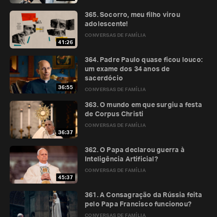
365. Socorro, meu filho virou
adolescente!
CONVERSAS DE FAMÍLIA
41:26
364. Padre Paulo quase ficou louco:
um exame dos 34 anos de
sacerdócio
36:55
CONVERSAS DE FAMÍLIA
363. O mundo em que surgiu a festa
de Corpus Christi
CONVERSAS DE FAMÍLIA
36:37
362. O Papa declarou guerra à
Inteligência Artificial?
CONVERSAS DE FAMÍLIA
45:37
361. A Consagração da Rússia feita
pelo Papa Francisco funcionou?
CONVERSAS DE FAMÍLIA