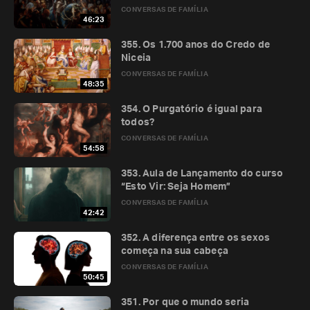
CONVERSAS DE FAMÍLIA
46:23
355. Os 1.700 anos do Credo de
Niceia
CONVERSAS DE FAMÍLIA
48:35
354. O Purgatório é igual para
todos?
CONVERSAS DE FAMÍLIA
54:58
353. Aula de Lançamento do curso
“Esto Vir: Seja Homem”
CONVERSAS DE FAMÍLIA
42:42
352. A diferença entre os sexos
começa na sua cabeça
CONVERSAS DE FAMÍLIA
50:45
351. Por que o mundo seria