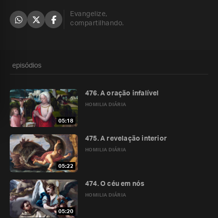
Evangelize,
compartilhando.
episódios
476. A oração infalível
HOMILIA DIÁRIA
05:18
475. A revelação interior
HOMILIA DIÁRIA
05:22
474. O céu em nós
HOMILIA DIÁRIA
05:20