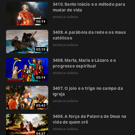
3410. Santo Inácio e o método para
mudar de vida
HOMILIA DIÁRIA
06:14
3409. A parábola da rede e os maus
católicos
HOMILIA DIÁRIA
05:15
3408. Marta, Maria e Lázaro e o
progresso espiritual
HOMILIA DIÁRIA
05:14
3407. O joio e o trigo no campo da
Igreja
HOMILIA DIÁRIA
05:43
3406. A força da Palavra de Deus na
vida de quem crê
HOMILIA DIÁRIA
04:37