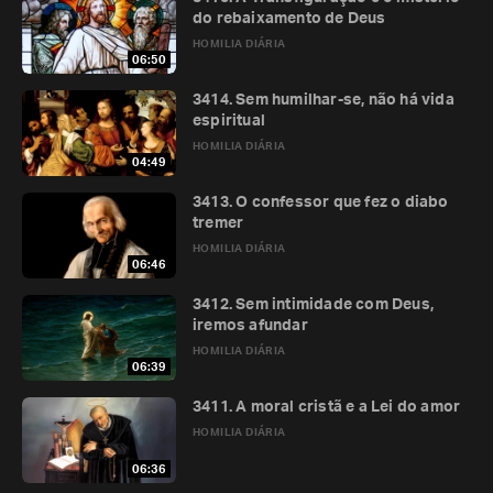
do rebaixamento de Deus
HOMILIA DIÁRIA
06:50
3414. Sem humilhar-se, não há vida
espiritual
HOMILIA DIÁRIA
04:49
3413. O confessor que fez o diabo
tremer
HOMILIA DIÁRIA
06:46
3412. Sem intimidade com Deus,
iremos afundar
HOMILIA DIÁRIA
06:39
3411. A moral cristã e a Lei do amor
HOMILIA DIÁRIA
06:36