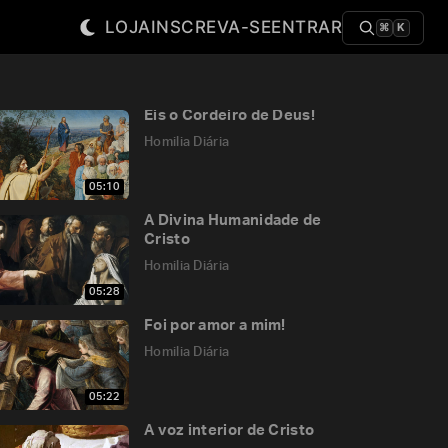
LOJA
INSCREVA-SE
ENTRAR
⌘
K
Eis o Cordeiro de Deus!
Homilia Diária
05:10
A Divina Humanidade de
Cristo
Homilia Diária
05:28
Foi por amor a mim!
Homilia Diária
05:22
A voz interior de Cristo