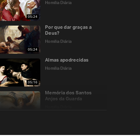
Homilia Diária
05:24
Por que dar graças a
Deus?
Homilia Diária
05:24
Almas apodrecidas
Homilia Diária
05:16
Memória dos Santos
Anjos da Guarda
Homilia Diária
06:32
Cruz, uma loucura de
amor por mim