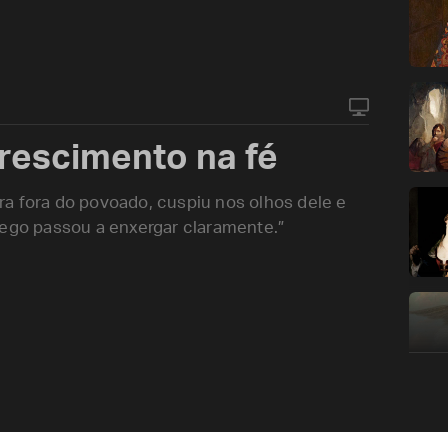
crescimento na fé
a fora do povoado, cuspiu nos olhos dele e
cego passou a enxergar claramente.”