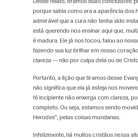
Desse relato, tiramos duas conclusões: p
porque sabia como era a aparência dos 
admirável que a cura não tenha sido inst
está querendo nos ensinar aqui que, muita
é madura. Ele já nos tocou, falou ao nos
fazendo sua luz brilhar em nosso coração
clareza — não por culpa dela ou de Crist
Portanto, a lição que tiramos desse Eva
não significa que ela já esteja nos moven
fé incipiente não enxerga com clareza, p
completo. Ou seja, estamos sendo movido
Herodes”, pelas coisas mundanas.
Infelizmente, há muitos cristãos nessa si