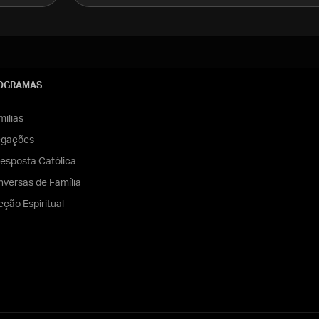
OGRAMAS
ilias
egações
esposta Católica
versas de Família
eção Espiritual