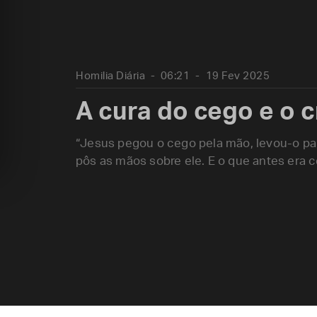
Homilia Diária
06:21
19 Fev 2025
A cura do cego e o 
“Jesus pegou o cego pela mão, levou-o par
pôs as mãos sobre ele. E o que antes era 