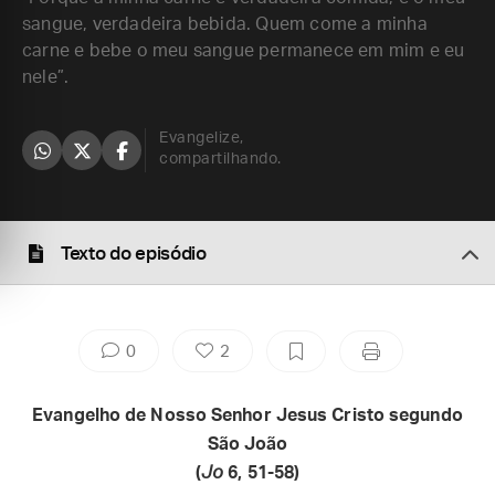
sangue, verdadeira bebida. Quem come a minha
carne e bebe o meu sangue permanece em mim e eu
nele”.
Evangelize,
compartilhando.
Texto do episódio
0
2
Evangelho de Nosso Senhor Jesus Cristo segundo
São João
(
Jo
6, 51-58)