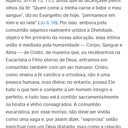
Aquino,
STh
III 75, 1 c.), ainda que só alcançável pelos
olhos da fé: “Quem come a minha carne e bebe o meu
sangue”, diz no Evangelho de hoje, “permanece em
mim e eu nele” (
Jo
6, 56
). Por isso, embora pela
comunhão sejamos realmente unidos à Divindade,
objeto e fim primário da nossa adoração, essa íntima
união é mediada pela humanidade — Corpo, Sangue e
Alma — de Cristo, de maneira que, ao recebermos na
Eucaristia o Filho eterno de Deus, entramos em
comunhão também com um ser humano: Cristo,
como ensina a fé católica e ortodoxa, não é uma
pessoa humana, mas divina; no entanto, possui Ele
tudo o que tem e compete a um homem íntegro e
perfeito, e tudo isso está contido sacramentalmente
na hóstia e vinho consagrados. A comunhão
eucarística, por esse motivo, não deve ser vivida
como uma vaga e, por assim dizer, “vaporosa” união
espiritual com um Deus distante, mas como a relação