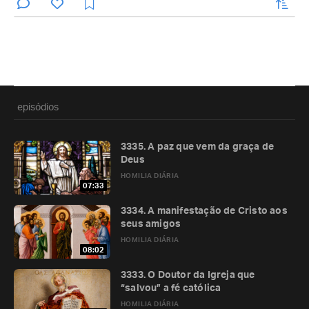
enviar
episódios
3335. A paz que vem da graça de
Deus
HOMILIA DIÁRIA
07:33
3334. A manifestação de Cristo aos
seus amigos
HOMILIA DIÁRIA
08:02
3333. O Doutor da Igreja que
“salvou” a fé católica
HOMILIA DIÁRIA