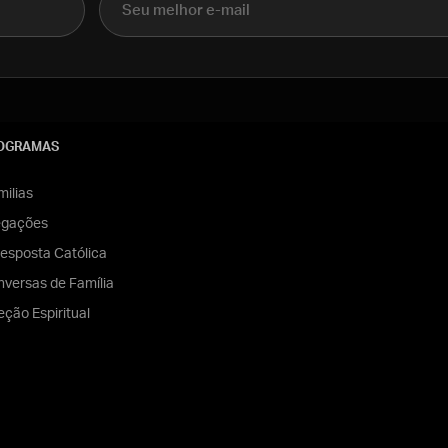
OGRAMAS
ilias
egações
esposta Católica
versas de Família
eção Espiritual