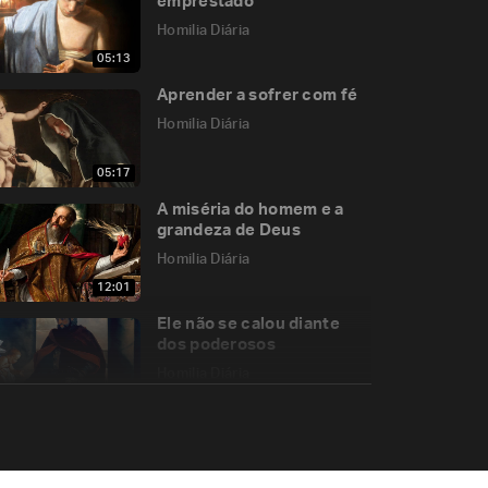
emprestado
Homilia Diária
05:13
Aprender a sofrer com fé
Homilia Diária
05:17
A miséria do homem e a
grandeza de Deus
Homilia Diária
12:01
Ele não se calou diante
dos poderosos
Homilia Diária
12:03
Hidrópicos de coração
Homilia Diária