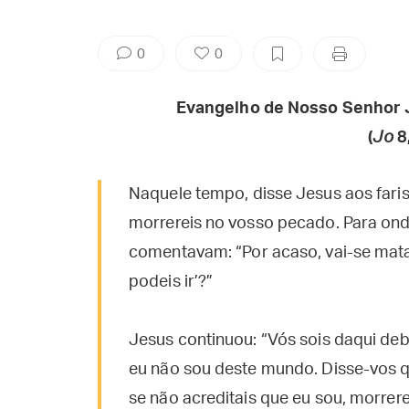
0
0
Evangelho de Nosso Senhor 
(
Jo
8
Naquele tempo, disse Jesus aos faris
morrereis no vosso pecado. Para onde
comentavam: “Por acaso, vai-se matar
podeis ir’?”
Jesus continuou: “Vós sois daqui deb
eu não sou deste mundo. Disse-vos 
se não acreditais que eu sou, morrer