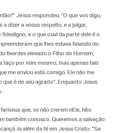
então?” Jesus respondeu: “O que vos digo,
 dizer a vosso respeito, e a julgar,
idedigno, e o que ouvi da parte dele é o
mpreenderam que lhes estava falando do
ndo tiverdes elevado o Filho do Homem,
da faço por mim mesmo, mas apenas falo
 que me enviou está comigo. Ele não me
o que é de seu agrado”. Enquanto Jesus
.
fariseus que, se não crerem nEle, hão
sim também conosco. Queremos a salvação
cançá-la além da fé em Jesus Cristo: “Se