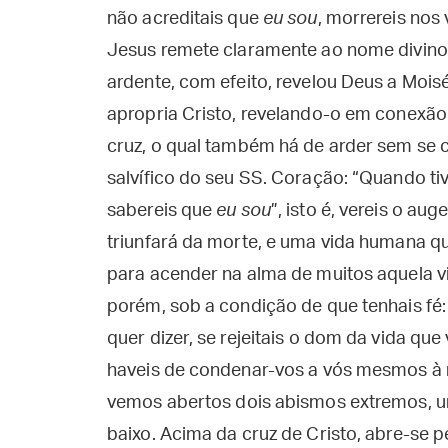
não acreditais que
eu sou
, morrereis nos
Jesus remete claramente ao nome divino
ardente, com efeito, revelou Deus a Mois
apropria Cristo, revelando-o em conex
cruz, o qual também há de arder sem se
salvífico do seu SS. Coração: “Quando t
sabereis que
eu sou
”, isto é, vereis o au
triunfará da morte, e uma vida humana 
para acender na alma de muitos aquela vid
porém, sob a condição de que tenhais fé: 
quer dizer, se rejeitais o dom da vida qu
haveis de condenar-vos a vós mesmos à mo
vemos abertos dois abismos extremos, u
baixo. Acima da cruz de Cristo, abre-se 