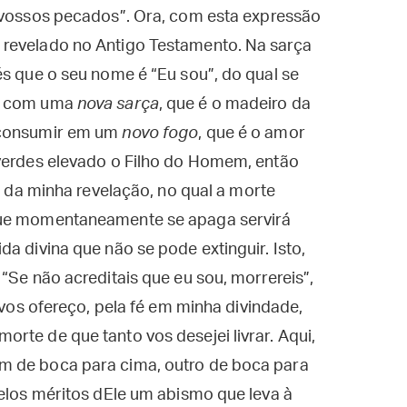
 vossos pecados”. Ora, com esta expressão
 revelado no Antigo Testamento. Na sarça
és que o seu nome é “Eu sou”, do qual se
ão com uma
nova sarça
, que é o madeiro da
 consumir em um
novo fogo
, que é o amor
iverdes elevado o Filho do Homem, então
ge da minha revelação, no qual a morte
que momentaneamente se apaga servirá
a divina que não se pode extinguir. Isto,
“Se não acreditais que eu sou, morrereis”,
e vos ofereço, pela fé em minha divindade,
rte de que tanto vos desejei livrar. Aqui,
m de boca para cima, outro de boca para
pelos méritos dEle um abismo que leva à