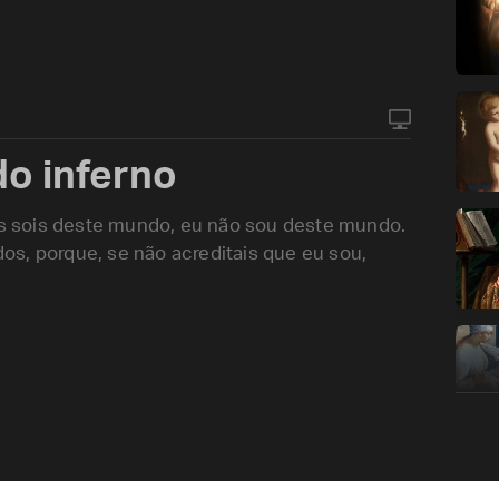
o inferno
Vós sois deste mundo, eu não sou deste mundo.
s, porque, se não acreditais que eu sou,