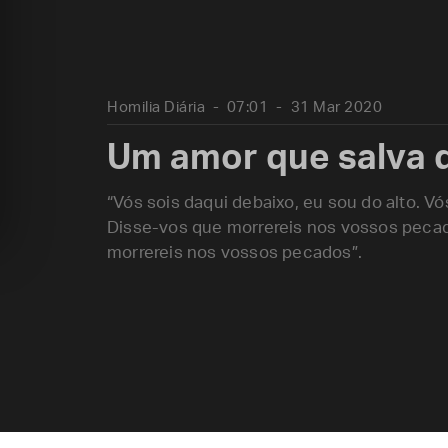
Homilia Diária
07:01
31 Mar 2020
Um amor que salva d
“Vós sois daqui debaixo, eu sou do alto. 
Disse-vos que morrereis nos vossos pecado
morrereis nos vossos pecados”.