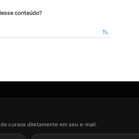
desse conteúdo?
enviar
 de cursos diretamente em seu e-mail.
E-mail