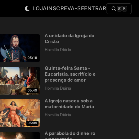
LOJA
INSCREVA-SE
ENTRAR
⌘
K
A unidade da Igreja de
Cristo
Homilia Diária
05:19
Quinta-feira Santa -
Eucaristia, sacrifício e
presença de amor
Homilia Diária
05:49
A Igreja nasceu sob a
maternidade de Maria
Homilia Diária
05:09
A parábola do dinheiro