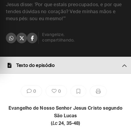
Jesus disse: ‘Por que estais preocupados, e por que
tendes dúvidas no coração? Vede minhas mãos e
meus pés: sou eu mesmo!’”
Evangelize,
compartilhando.
Texto do episódio
0
0
Evangelho de Nosso Senhor Jesus Cristo segundo
São Lucas
(
Lc
24, 35-48)