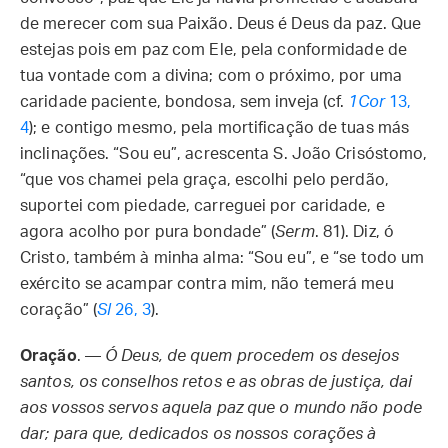
de merecer com sua Paixão. Deus é Deus da paz. Que
estejas pois em paz com Ele, pela conformidade de
tua vontade com a divina; com o próximo, por uma
caridade paciente, bondosa, sem inveja (cf.
1Cor
13,
4
); e contigo mesmo, pela mortificação de tuas más
inclinações. “Sou eu”, acrescenta S. João Crisóstomo,
“que vos chamei pela graça, escolhi pelo perdão,
suportei com piedade, carreguei por caridade, e
agora acolho por pura bondade” (
Serm
. 81). Diz, ó
Cristo, também à minha alma: “Sou eu”, e “se todo um
exército se acampar contra mim, não temerá meu
coração” (
Sl
26, 3
).
Oração
. —
Ó Deus, de quem procedem os desejos
santos, os conselhos retos e as obras de justiça, dai
aos vossos servos aquela paz que o mundo não pode
dar; para que, dedicados os nossos corações à