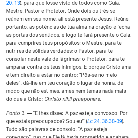
20, 13
), para que fosse visto de todos como Guia,
Mestre, Pastor e Protetor. Onde dois ou três se
reúnem em seu nome, ali está presente Jesus. Reúne,
portanto, as potências de tua alma na oração e fecha
as portas dos sentidos, e logo te fará presente o Guia,
para cumprires teus propósitos; o Mestre, para te
nutrires de sólidas verdades; o Pastor, para te
consolar neste vale de lágrimas; o Protetor, para te
amparar contra os teus inimigos. E porque Cristo ama
e tem direito a estar no centro: “Pôs-se no meio
deles”, dá-lhe em teu coração o lugar de honra, de
modo que não estimes, ames nem temas nada mais
do que a Cristo:
Christo nihil praeponere
.
Ponto
3. — “E lhes disse: 'A paz esteja convosco! Por
que estais preocupados? Sou eu'” (
Lc
24, 36.38-39
).
Tudo são palavras de consolo. “A paz esteja
convosco”, paz que Ele já havia prometido e acabara