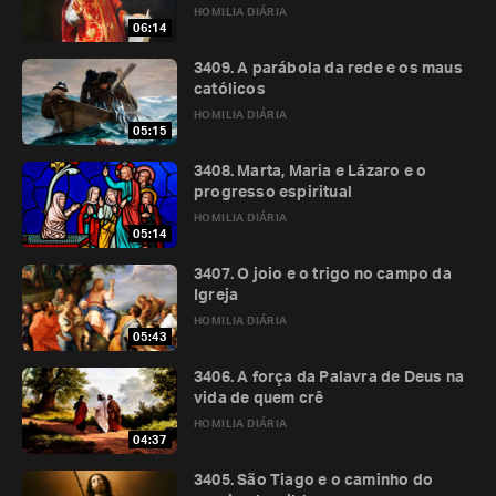
HOMILIA DIÁRIA
06:14
3409. A parábola da rede e os maus
católicos
HOMILIA DIÁRIA
05:15
3408. Marta, Maria e Lázaro e o
progresso espiritual
HOMILIA DIÁRIA
05:14
3407. O joio e o trigo no campo da
Igreja
HOMILIA DIÁRIA
05:43
3406. A força da Palavra de Deus na
vida de quem crê
HOMILIA DIÁRIA
04:37
3405. São Tiago e o caminho do