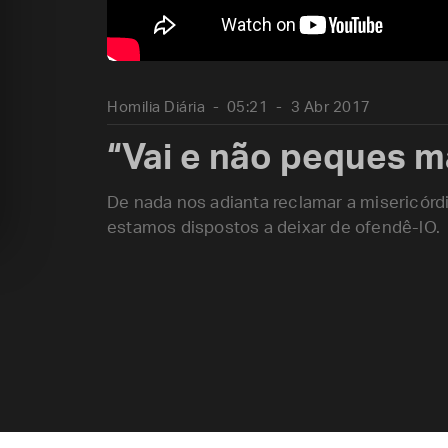
Homilia Diária
05:21
3 Abr 2017
“Vai e não peques m
De nada nos adianta reclamar a misericórd
estamos dispostos a deixar de ofendê-lO.