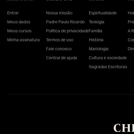
Entrar
Nossa missão
Espiritualidade
Hom
Meus dados
Padre Paulo Ricardo
Teologia
Pr
Meus cursos
Política de privacidade
Família
A R
Minha assinatura
Termos de uso
História
Con
Fale conosco
Mariologia
Dir
Central de ajuda
Cultura e sociedade
Sagradas Escrituras