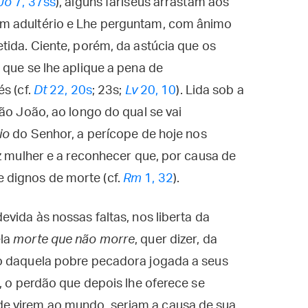
Jo
7, 37ss
), alguns fariseus arrastam aos
m adultério e Lhe perguntam, com ânimo
tida. Ciente, porém, da astúcia que os
 que se lhe aplique a pena de
s (cf.
Dt
22, 20s
; 23s;
Lv
20, 10
). Lida sob a
ão João, ao longo do qual se vai
io
do Senhor, a perícope de hoje nos
iz mulher e a reconhecer que, por causa de
dignos de morte (cf.
Rm
1, 32
).
vida às nossas faltas, nos liberta da
ela
morte que não morre
, quer dizer, da
o daquela pobre pecadora jogada a seus
, o perdão que depois lhe oferece se
e virem ao mundo, seriam a causa de sua