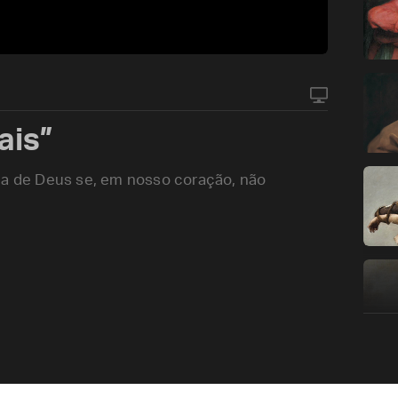
ais”
ia de Deus se, em nosso coração, não