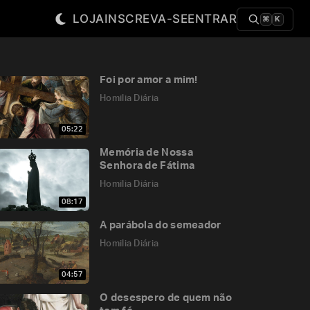
LOJA
INSCREVA-SE
ENTRAR
⌘
K
Foi por amor a mim!
Homilia Diária
05:22
Memória de Nossa
Senhora de Fátima
Homilia Diária
08:17
A parábola do semeador
Homilia Diária
04:57
O desespero de quem não