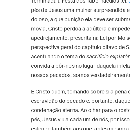
Terminada a Festa dos Tabernáculos (cf.
pés de Jesus uma mulher surpreendida e
doloso, a que punição ela deve ser subme
movia, Cristo perdoa a adúltera e impede
apedrejamento, prescrita na Lei por Moisé
perspectiva geral do capítulo oitavo de S
acentuando o tema do
sacrifício expiatór
convida a pôr-nos no lugar daquela infel
nossos pecados, somos verdadeiramente 
É Cristo quem, tomando sobre si a pena de
escravidão do pecado e, portanto, daqu
condenação eterna. Ao olhar para o rost
pés, Jesus viu a cada um de nós; por isso
estende também aos que, antes mesmo d