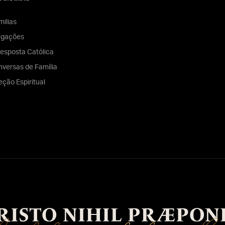
ilias
egações
esposta Católica
versas de Família
eção Espiritual