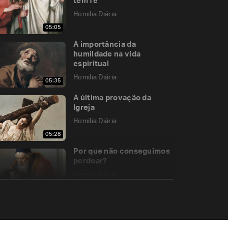
tem fé
Homilia Diária
05:05
A importância da
humildade na vida
espiritual
Homilia Diária
05:35
A última provação da
Igreja
Homilia Diária
05:28
Por que não conseguimos
perdoar?
Homilia Diária
05:35
Solenidade do Sagrado
Coração de Jesus