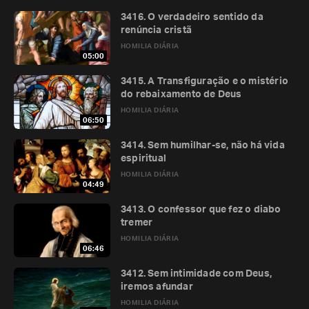
3416. O verdadeiro sentido da
renúncia cristã
HOMILIA DIÁRIA
05:00
3415. A Transfiguração e o mistério
do rebaixamento de Deus
HOMILIA DIÁRIA
06:50
3414. Sem humilhar-se, não há vida
espiritual
HOMILIA DIÁRIA
04:49
3413. O confessor que fez o diabo
tremer
HOMILIA DIÁRIA
06:46
3412. Sem intimidade com Deus,
iremos afundar
HOMILIA DIÁRIA