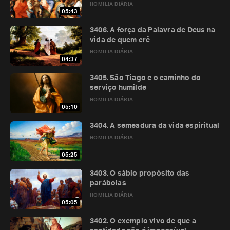
HOMILIA DIÁRIA
05:43
3406. A força da Palavra de Deus na
vida de quem crê
HOMILIA DIÁRIA
04:37
3405. São Tiago e o caminho do
serviço humilde
HOMILIA DIÁRIA
05:10
3404. A semeadura da vida espiritual
HOMILIA DIÁRIA
05:25
3403. O sábio propósito das
parábolas
HOMILIA DIÁRIA
05:05
3402. O exemplo vivo de que a