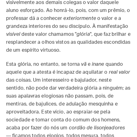
visivelmente aos demais colegas o valor daquele
aluno esforçado. Ao honrá-lo, pois, com um prêmio, o
professar dá a conhecer
exteriormente
o valor e a
grandeza interiores do seu discípulo. À manifestação
visível
deste valor chamamos "
glória
", que faz brilhar e
resplandecer a olhos vistos as qualidades escondidas
de um espírito virtuoso.
Esta glória, no entanto, se torna
vã
e
inane
quando
aquele que a atesta é incapaz de aquilatar o
real valor
das coisas. Um interesseiro e bajulador, neste
sentido, não pode dar verdadeira glória a ninguém; as
suas apalavras elogiosas não passam, pois, de
mentiras, de bajulices, de adulação mesquinha e
aproveitadora. Este vício, ao espraiar-se pela
sociedade e tomar conta do comum dos homens,
acaba por fazer do nós um
cordão de lisonjeadores
— ficamos todos elogios, todos mesura, todos