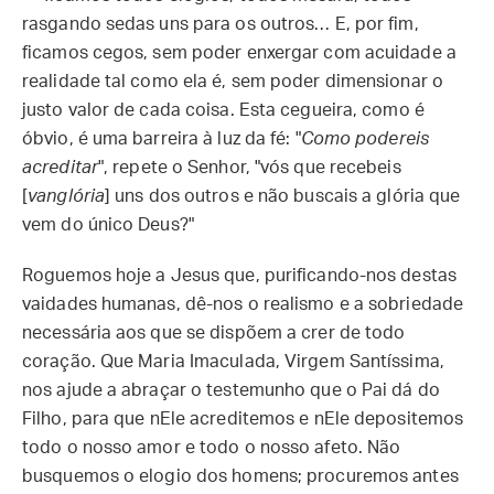
rasgando sedas uns para os outros… E, por fim,
ficamos cegos, sem poder enxergar com acuidade a
realidade tal como ela é, sem poder dimensionar o
justo valor de cada coisa. Esta cegueira, como é
óbvio, é uma barreira à luz da fé: "
Como podereis
acreditar
", repete o Senhor, "vós que recebeis
[
vanglória
] uns dos outros e não buscais a glória que
vem do único Deus?"
Roguemos hoje a Jesus que, purificando-nos destas
vaidades humanas, dê-nos o realismo e a sobriedade
necessária aos que se dispõem a crer de todo
coração. Que Maria Imaculada, Virgem Santíssima,
nos ajude a abraçar o testemunho que o Pai dá do
Filho, para que nEle acreditemos e nEle depositemos
todo o nosso amor e todo o nosso afeto. Não
busquemos o elogio dos homens; procuremos antes