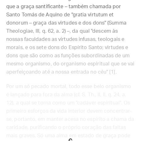
que a graça santificante – também chamada por
Santo Tomás de Aquino de "gratia virtutum et
donorum – graça das virtudes e dos dons" (Summa
Theologiae, III, q. 62, a. 2) –, da qual "descem às
nossas faculdades as virtudes infusas, teologais e
morais, e os sete dons do Espírito Santo; virtudes e
dons que são como as funções subordinadas de um
mesmo organismo, do organismo espiritual que se vai
aperfeiçoando até a nossa entrada no céu" [1].
Por um só pecado mortal, todo esse belo organismo
é lançado para fora da alma (cf. S. Th., II, II, q. 24, a.
12), a qual se torna como um "cadáver espiritual". Os
primeiro esforços da vida interior devem concentrar-
se, portanto, em manter acesa no espírito a chama da
caridade, purificando o próprio coração das faltas
mais graves. Só uma alma em estado de graça pode