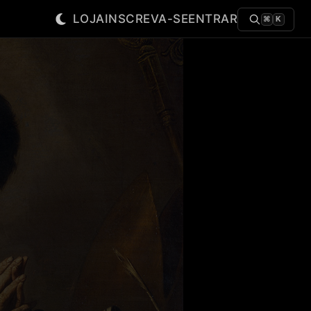
LOJA
INSCREVA-SE
ENTRAR
⌘
K