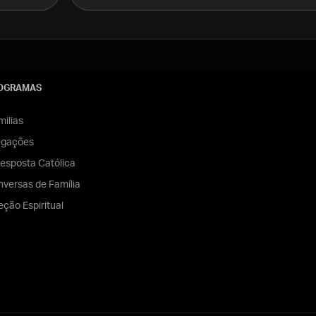
OGRAMAS
ilias
egações
esposta Católica
versas de Família
eção Espiritual