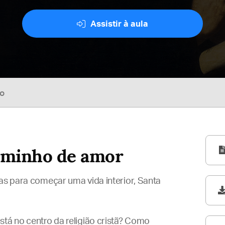
Assistir à aula
so
aminho de amor
ias para começar uma vida interior, Santa
stá no centro da religião cristã? Como