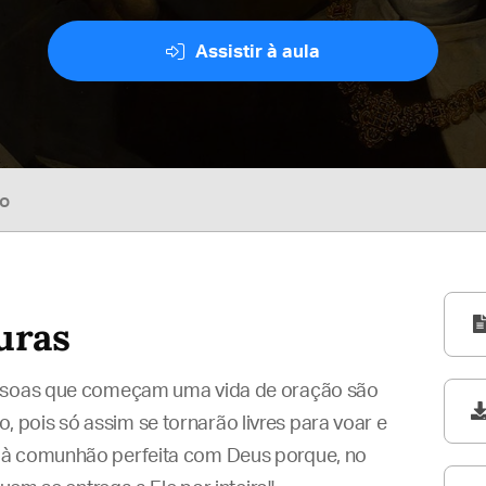
Assistir à aula
so
uras
essoas que começam uma vida de oração são
pois só assim se tornarão livres para voar e
 à comunhão perfeita com Deus porque, no
sivo para alunos