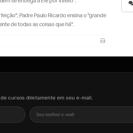
uem se entrega a Ele por inteiro".
eição", Padre Paulo Ricardo ensina o "grande
nte de todas as coisas que há".
 de cursos diretamente em seu e-mail.
E-mail