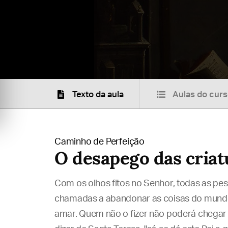
Texto da aula
Aulas do cur
Caminho de Perfeição
O desapego das criat
Com os olhos fitos no Senhor, todas as p
chamadas a abandonar as coisas do mundo, 
amar. Quem não o fizer não poderá chegar
Conteúdo exclu