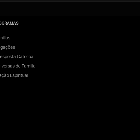
OGRAMAS
ilias
egações
esposta Católica
versas de Família
eção Espiritual