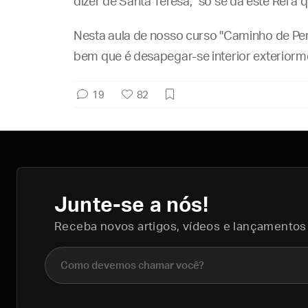
dizer de Santa Teresa, "só se dá este Rei a q
Nesta aula de nosso curso "Caminho de Perf
bem que é desapegar-se interior exteriorme
19
82
Junte-se a nós!
Receba novos artigos, vídeos e lançamentos
Nome completo