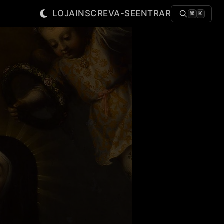
LOJA
INSCREVA-SE
ENTRAR
⌘
K