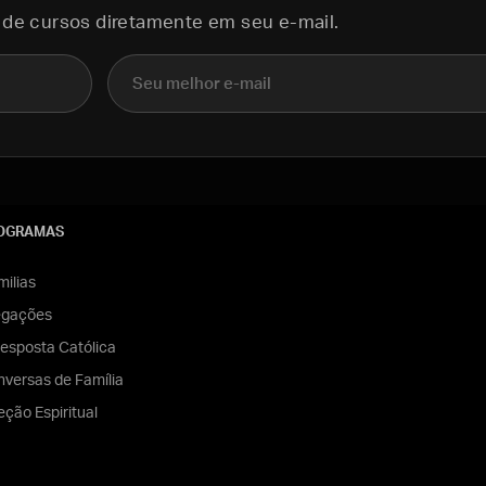
 de cursos diretamente em seu e-mail.
E-mail
OGRAMAS
ilias
egações
esposta Católica
versas de Família
eção Espiritual