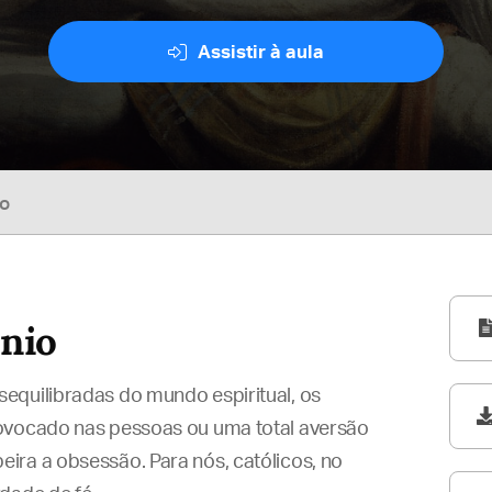
Assistir à aula
so
ônio
equilibradas do mundo espiritual, os
rovocado nas pessoas ou uma total aversão
ira a obsessão. Para nós, católicos, no