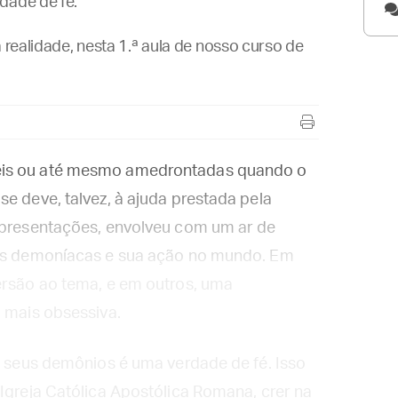
dade de fé.
a realidade, nesta 1.ª aula de nosso curso de
eis ou até mesmo amedrontadas quando o
e deve, talvez, à ajuda prestada pela
representações, envolveu com um ar de
des demoníacas e sua ação no mundo. Em
ersão ao tema, e em outros, uma
a mais obsessiva.
 e seus demônios é uma verdade de fé. Isso
 Igreja Católica Apostólica Romana, crer na