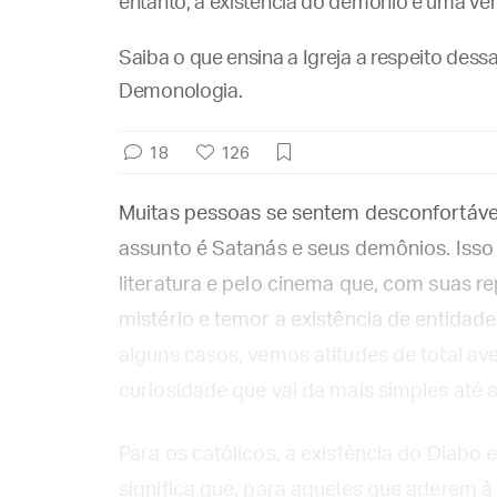
entanto, a existência do demônio é uma ver
Saiba o que ensina a Igreja a respeito dess
Demonologia.
18
126
Muitas pessoas se sentem desconfortáv
assunto é Satanás e seus demônios. Isso s
literatura e pelo cinema que, com suas 
mistério e temor a existência de entida
alguns casos, vemos atitudes de total av
curiosidade que vai da mais simples até 
Para os católicos, a existência do Diabo
significa que, para aqueles que aderem à