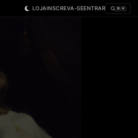
LOJA
INSCREVA-SE
ENTRAR
⌘
K