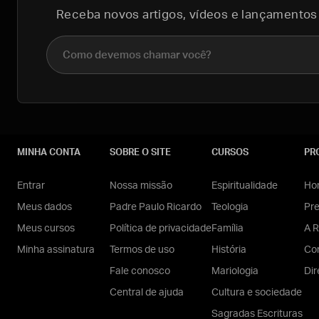
Receba novos artigos, vídeos e lançamentos
Nome completo
MINHA CONTA
SOBRE O SITE
CURSOS
PR
Entrar
Nossa missão
Espiritualidade
Hom
Meus dados
Padre Paulo Ricardo
Teologia
Pr
Meus cursos
Política de privacidade
Família
A R
Minha assinatura
Termos de uso
História
Con
Fale conosco
Mariologia
Dir
Central de ajuda
Cultura e sociedade
Sagradas Escrituras