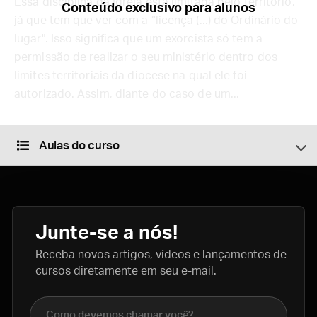
Essa disciplina da Igreja está limitada pelo território,
Conteúdo exclusivo para alunos
já que tem que ver com a “licença (...) do Ordinário do
lugar". Isso significa que um exorcista só tem a
permissão de realizar o seu ministério dentro dos
limites territoriais da diocese na qual ele foi
autorizado. Assim, diante do caso de um...
Aulas do curso
Junte-se a nós!
Receba novos artigos, vídeos e lançamentos de
cursos diretamente em seu e-mail.
Nome completo