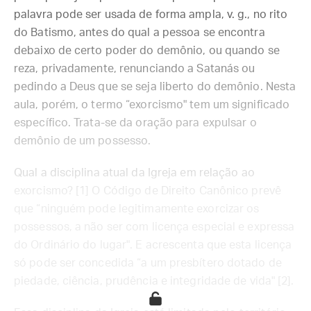
palavra pode ser usada de forma ampla, v. g., no rito
do Batismo, antes do qual a pessoa se encontra
debaixo de certo poder do demônio, ou quando se
reza, privadamente, renunciando a Satanás ou
pedindo a Deus que se seja liberto do demônio. Nesta
aula, porém, o termo “exorcismo" tem um significado
específico. Trata-se da oração para expulsar o
demônio de um possesso.
Qual a disciplina atual da Igreja em relação ao
exorcismo? [1] O Código de Direito Canônico prevê
que “ninguém pode legitimamente exorcizar os
possessos, a não ser com licença especial e expressa
do Ordinário do lugar". E acrescenta que esta licença
só pode ser concedida “a um presbítero dotado de
piedade, ciência, prudência e integridade de vida" [2].