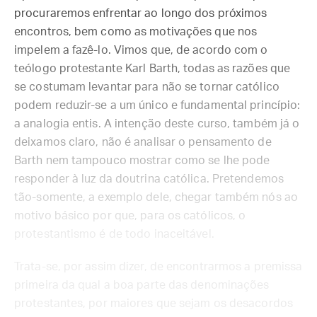
procuraremos enfrentar ao longo dos próximos
encontros, bem como as motivações que nos
impelem a fazê-lo. Vimos que, de acordo com o
teólogo protestante Karl Barth, todas as razões que
se costumam levantar para não se tornar católico
podem reduzir-se a um único e fundamental princípio:
a analogia entis. A intenção deste curso, também já o
deixamos claro, não é analisar o pensamento de
Barth nem tampouco mostrar como se lhe pode
responder à luz da doutrina católica. Pretendemos
tão-somente, a exemplo dele, chegar também nós ao
motivo básico por que, para os católicos, o
protestantismo é de todo inaceitável.
Trata-se, por assim dizer, de encontrarmos a premissa
primeira da qual a boa parte das denominações
protestantes, por maiores que sejam os desacordos