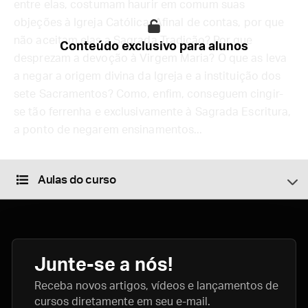
entre elas, costumam haurir em comum suas
objeções à Igreja Católica. Afinal de contas, por que
não aceitam elas a Sagrada Tradição? Por que
Conteúdo exclusivo para alunos
desprezam a devoção à Virgem Maria? O que as leva
a negar a origem divina da Igreja e a instituição dos
sete Sacramentos? Como, enfim, conseguem cingir-
se tão ferrenha e exclusivamente à Sagrada Escritura,
a ponto de negarem ensinamentos...
Aulas do curso
Junte-se a nós!
Receba novos artigos, vídeos e lançamentos de
cursos diretamente em seu e-mail.