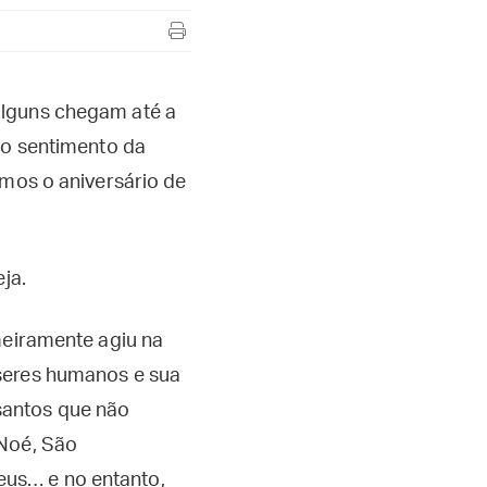
alguns chegam até a
ao sentimento da
amos o aniversário de
ja.
meiramente agiu na
 seres humanos e sua
santos que não
 Noé, São
eus… e no entanto,