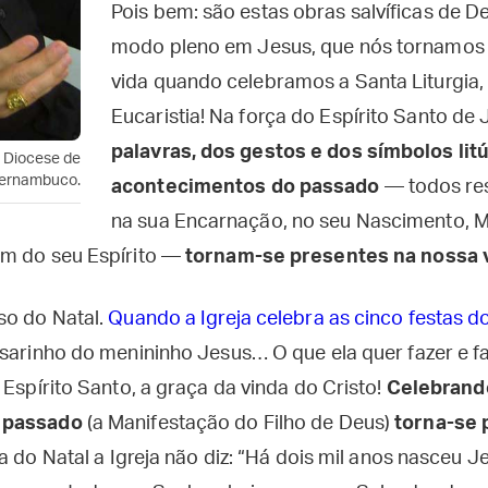
Pois bem: são estas obras salvíficas de De
modo pleno em Jesus, que nós tornamos 
vida quando celebramos a Santa Liturgia,
Eucaristia! Na força do Espírito Santo de
palavras, dos gestos e dos símbolos litú
 Diocese de
Pernambuco.
acontecimentos do passado
— todos re
na sua Encarnação, no seu Nascimento, Mi
om do seu Espírito —
tornam-se presentes na nossa 
so do Natal.
Quando a Igreja celebra as cinco festas d
rsarinho do menininho Jesus… O que ela quer fazer e fa
 Espírito Santo, a graça da vinda do Cristo!
Celebrando 
 passado
(a Manifestação do Filho de Deus)
torna-se 
gia do Natal a Igreja não diz: “Há dois mil anos nasceu 