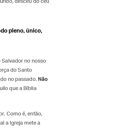
mundo, desceu do céu
do pleno, único,
o Salvador no nosso
força do Santo
rido no passado.
Não
uilo que a Bíblia
or. Como é, então,
l a Igreja mete a