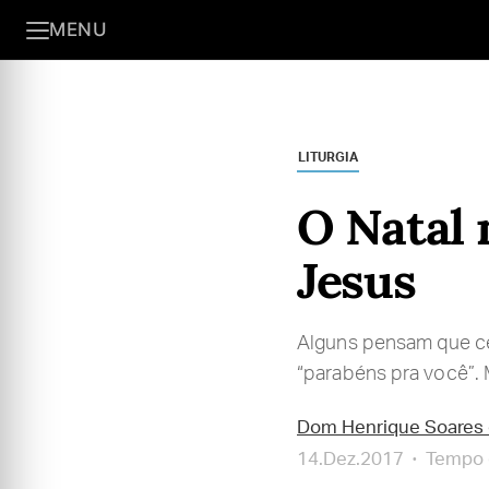
MENU
LITURGIA
O Natal 
Jesus
Alguns pensam que cel
“parabéns pra você”. M
Dom Henrique Soares 
14.Dez.2017
Tempo d