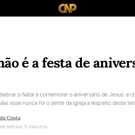
não é a festa de aniver
ebrar o Natal é comemorar o aniversário de Jesus, e c
as esse nunca foi o sentir da Igreja a respeito deste tem
da Costa
e leitura: 5 minutos