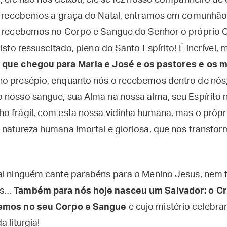
o, ele não nos deixou, ele se fez nosso companheiro de
l, recebemos a graça do Natal, entramos em comunhão
e recebemos no Corpo e Sangue do Senhor o próprio C
risto ressuscitado, pleno do Santo Espírito! É incrível,
 que chegou para Maria e José e os pastores e os 
no presépio, enquanto nós o recebemos dentro de nós
 nosso sangue, sua Alma na nossa alma, seu Espírito 
o frágil, com esta nossa vidinha humana, mas o própr
 natureza humana imortal e gloriosa, que nos transfor
al ninguém cante parabéns para o Menino Jesus, nem 
os…
Também para nós hoje nasceu um Salvador: o Cr
bemos no seu Corpo e Sangue
e cujo mistério celebra
 liturgia!