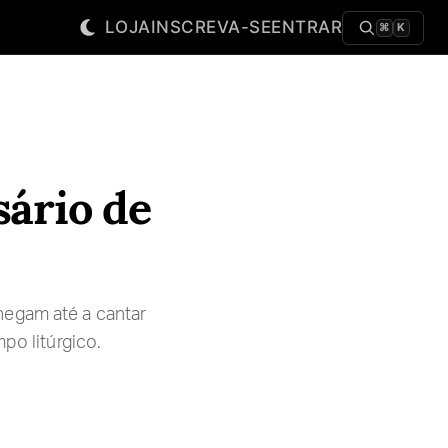
LOJA
INSCREVA-SE
ENTRAR
⌘
K
sário de
hegam até a cantar
po litúrgico.