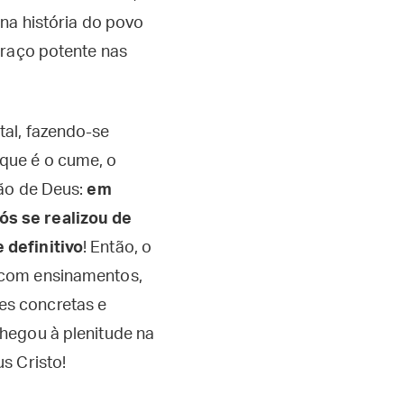
na história do povo
braço potente nas
tal, fazendo-se
que é o cume, o
ção de Deus:
em
ós se realizou de
 definitivo
! Então, o
 com ensinamentos,
es concretas e
chegou à plenitude na
s Cristo!