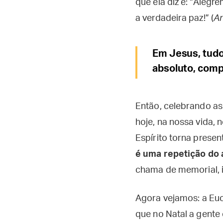
que ela diz é: “Aleg
a verdadeira paz!” (
An
Em Jesus, tudo
absoluto, compl
Então, celebrando as
hoje, na nossa vida, 
Espírito torna prese
é uma repetição do
chama de memorial, i
Agora vejamos: a Euc
que no Natal a gente 