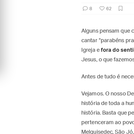
8
62
Alguns pensam que ce
cantar “parabéns pra
Igreja e
fora do sent
Jesus, o que fazemos
Antes de tudo é neces
Vejamos. O nosso Deu
história de toda a h
história. Basta que
pertenceram ao povo 
Melquisedec, São Jó