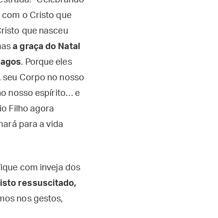
 estrada!” Celebrando
 com o Cristo que
risto que nasceu
 mas
a graça do Natal
magos
. Porque eles
, seu Corpo no nosso
no nosso espírito… e
io Filho agora
mará para a vida
fique com inveja dos
isto ressuscitado,
mos nos gestos,