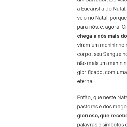
um Salvador! Ele vei
a Eucaristia do Nata
veio no Natal, porqu
para nós, e, agora, C
chega a nós mais do
viram um menininho 
corpo, seu Sangue no
não mais um menininh
glorificado, com uma
eterna.
Então, que neste Nat
pastores e dos mag
glorioso, que rece
palavras e símbolos da