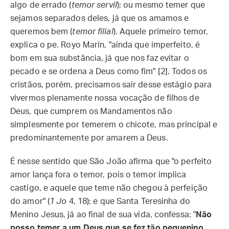
algo de errado (
temor servil
); ou mesmo temer que
sejamos separados deles, já que os amamos e
queremos bem (
temor filial
). Aquele primeiro temor,
explica o pe. Royo Marín, "ainda que imperfeito, é
bom em sua substância, já que nos faz evitar o
pecado e se ordena a Deus como fim" [2]. Todos os
cristãos, porém, precisamos sair desse estágio para
vivermos plenamente nossa vocação de filhos de
Deus, que cumprem os Mandamentos não
simplesmente por temerem o chicote, mas principal e
predominantemente por amarem a Deus.
É nesse sentido que São João afirma que "o perfeito
amor lança fora o temor, pois o temor implica
castigo, e aquele que teme não chegou à perfeição
do amor" (
1 Jo
4, 18); e que Santa Teresinha do
Menino Jesus, já ao final de sua vida, confessa: "
Não
posso temer a um Deus que se fez tão pequenino