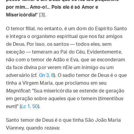
por mim... Amo-o!... Pois ele é só Amor e
Misericórdia!
" [3].
O temor filial, no entanto, é um dom do Espírito Santo
e integra o organismo espiritual que nos faz amigos
de Deus. Por isso, os santos — todos eles, sem
exceção — temeram ao Pai do Céu. Evidentemente,
não com o temor de Adão e Eva, que se esconderam
da face divina por verem nEle um inimigo ou um
adversário (cf.
Gn
3, 8
). O sadio temor de Deus é o que
tinha a Virgem Maria, que proclamou em seu
Magnificat
: "Sua misericórdia se estende de geração
em geração sobre aqueles que o temem (
timentibus
eum
)" (
Lc
1, 50
).
Santo temor de Deus é o que tinha São João Maria
Vianney, quando rezava: