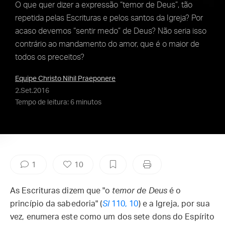
O que quer dizer a expressão “temor de Deus”, tão
repetida pelas Escrituras e pelos santos da Igreja? Por
acaso devemos “sentir medo” de Deus? Não seria isso
contrário ao mandamento do amor, que é o maior de
todos os preceitos?
Equipe Christo Nihil Praeponere
2.Set.2016
Tempo de leitura: 6 minutos
1
10
As Escrituras dizem que "o
temor de Deus
é o
princípio da sabedoria" (
Sl
110, 10
) e a Igreja, por sua
vez, enumera este como um dos sete dons do Espírito