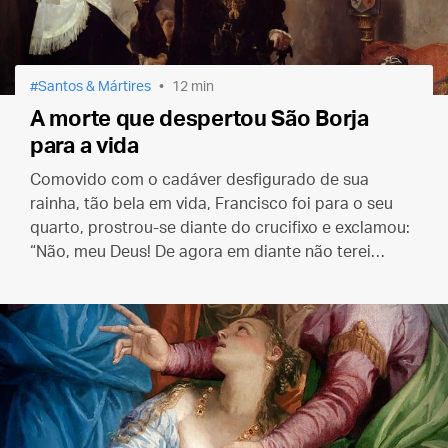
Santos & Mártires
12 min
A morte que despertou São Borja
para a vida
Comovido com o cadáver desfigurado de sua
rainha, tão bela em vida, Francisco foi para o seu
quarto, prostrou-se diante do crucifixo e exclamou:
“Não, meu Deus! De agora em diante não terei
nenhum mestre que a morte possa tirar de mim.”