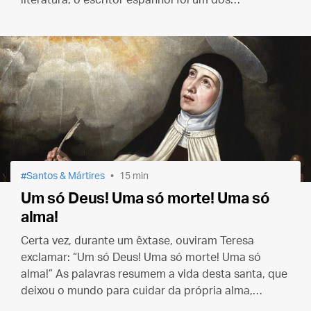
literatura, o escritor espanhol foi um dos
combatentes da famosa Batalha de Lepanto.
Santos & Mártires
15 min
Um só Deus! Uma só morte! Uma só
alma!
Certa vez, durante um êxtase, ouviram Teresa
exclamar: “Um só Deus! Uma só morte! Uma só
alma!” As palavras resumem a vida desta santa, que
deixou o mundo para cuidar da própria alma,
morrer para as criaturas e viver unicamente pelo