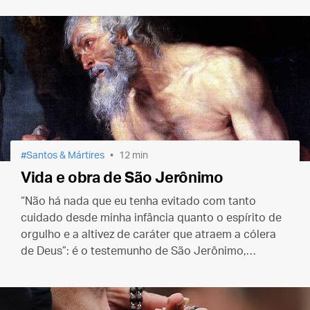
amor de seu Esposo divino.
Santos & Mártires
12 min
Vida e obra de São Jerônimo
“Não há nada que eu tenha evitado com tanto
cuidado desde minha infância quanto o espírito de
orgulho e a altivez de caráter que atraem a cólera
de Deus”: é o testemunho de São Jerônimo,
presbítero e Doutor da Igreja, coletado na
Legenda
Áurea
.