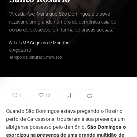
“A cada Ave-Maria que São Domingos e o povo
rezavam, um grande número de demônios saía do
corpo do possesso, em forma de brasas acesas.”
S. Luís M.ª Grignion de Montfort
8.Ago.2018
Tempo de leitura: 5 minutos
1
12
Quando São Domingos estava pregando o Rosário
perto de Carcassona, trouxeram à sua presença um
albigense possesso pelo demônio.
São Domingos o
exorcizou na presença de uma grande multidão de