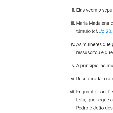
Elas veem o sepu
Maria Madalena co
túmulo (cf.
Jo
20,
As mulheres que 
ressuscitou e que
A princípio, as m
Recuperada a cora
Enquanto isso, P
Esta, que segue a
Pedro e João des