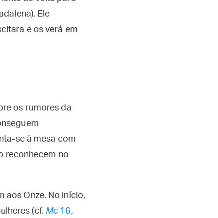
adalena). Ele
citara e os verá em
obre os rumores da
 conseguem
senta-se à mesa com
s o reconhecem no
 aos Onze. No início,
lheres (cf.
Mc
16,