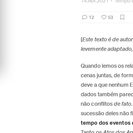
14.Abr.2021
Tempo d
12
53
[
Este texto é de auto
levemente adaptado, a
Quando lemos os rela
cenas juntas, de for
deve a que nenhum E
dados também parecem
não conflitos
de fato
sucessão deles não fi
tempo dos eventos 
Tanto os
Atos dos Ap