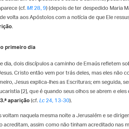
aparece (cf.
Mt
28, 9
) (depois de ter despedido Maria M
e volta aos Apóstolos com a notícia de que Ele ressus
rição
.
do primeiro dia
e dia, dois discípulos a caminho de Emaús refletem s
Jesus. Cristo então vem por trás deles, mas eles não
meiro, Jesus explica-lhes as Escrituras; em seguida, 
Eucaristia [2], que é quando seus olhos se abrem e ele
3.ª aparição
(cf.
Lc
24, 13-30
).
s voltam naquela mesma noite a Jerusalém e se dirigem
o acreditam, assim como não tinham acreditado nas mu