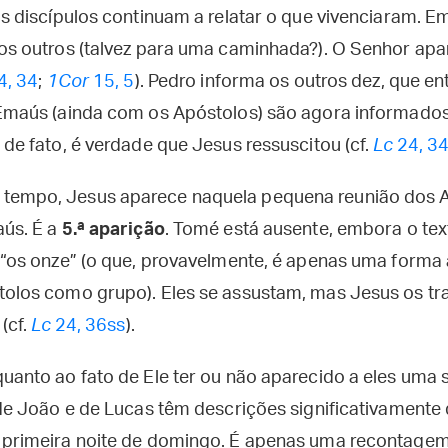
 os discípulos continuam a relatar o que vivenciaram.
os outros (talvez para uma caminhada?). O Senhor apa
4, 34
;
1Cor
15, 5
). Pedro informa os outros dez, que e
 Emaús (ainda com os Apóstolos) são agora informado
 de fato, é verdade que Jesus ressuscitou (cf.
Lc
24, 3
empo, Jesus aparece naquela pequena reunião dos A
aús. É a
5.ª aparição
. Tomé está ausente, embora o tex
 “os onze” (o que, provavelmente, é apenas uma forma
olos como grupo). Eles se assustam, mas Jesus os tran
 (cf.
Lc
24, 36ss
).
uanto ao fato de Ele ter ou não aparecido a eles uma
 de João e de Lucas têm descrições significativamente 
 primeira noite de domingo. É apenas uma recontagem 