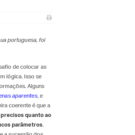
ua portuguesa, foi
afio de colocar as
m lógica. Isso se
formações. Alguns
enas
aparentes
, e
eira coerente é que a
 precisos quanto ao
ucos parâmetros
.
e a sucessão dos