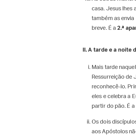
casa. Jesus lhes 
também as envia d
breve. É a
2.ª apa
II.
A tarde e a noite 
Mais tarde naquel
Ressurreição de 
reconhecê-lo. Pri
eles e celebra a 
partir do pão. É a
Os dois discípulo
aos Apóstolos nã