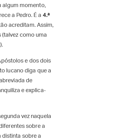
 Em algum momento,
rece a Pedro. É a
4.ª
ntão acreditam. Assim,
s (talvez como uma
4
).
póstolos e dos dois
to lucano diga que a
 abreviada de
quiliza e explica-
 segunda vez naquela
diferentes sobre a
distinta sobre a