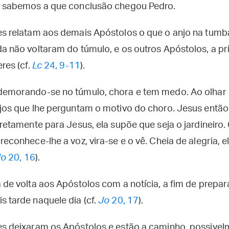
o sabemos a que conclusão chegou Pedro.
s relatam aos demais Apóstolos o que o anjo na tumba 
a não voltaram do túmulo, e os outros Apóstolos, a pr
res (cf.
Lc
24, 9-11
).
demorando-se no túmulo, chora e tem medo. Ao olhar 
jos que lhe perguntam o motivo do choro. Jesus então
iretamente para Jesus, ela supõe que seja o jardineir
econhece-lhe a voz, vira-se e o vê. Cheia de alegria, el
Jo
20, 16
).
 de volta aos Apóstolos com a notícia, a fim de prepar
 tarde naquele dia (cf.
Jo
20, 17
).
es deixaram os Apóstolos e estão a caminho, possivel