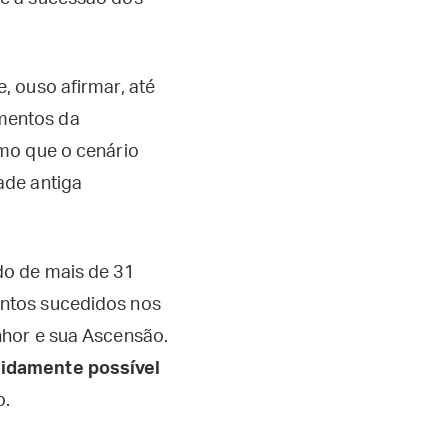
, ouso afirmar, até
mentos da
rmo que o cenário
ade antiga
do de mais de 31
entos sucedidos nos
nhor e sua Ascensão.
lidamente possível
o.