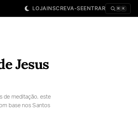
LOJA
INSCREVA-SE
ENTRAR
⌘
K
de Jesus
s de meditação, este
com base nos Santos