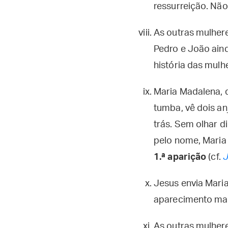
ressurreição. Nã
As outras mulhere
Pedro e João aind
história das mulhe
Maria Madalena, 
tumba, vê dois an
trás. Sem olhar d
pelo nome, Maria r
1.ª aparição
(cf.
Jesus envia Maria
aparecimento mais
As outras mulher