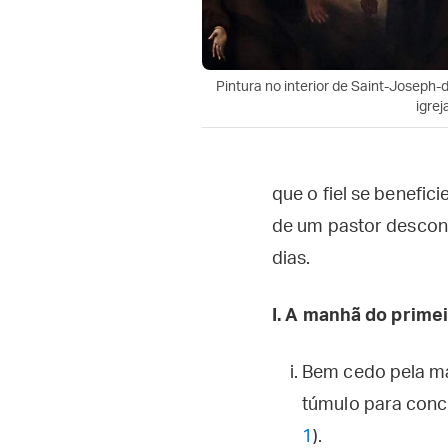
Pintura no interior de Saint-Joseph
igrej
que o fiel se benefic
de um pastor descon
dias.
I.
A manhã do primei
Bem cedo pela ma
túmulo para concl
1
).