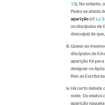
13
). No entanto,
Pedro se afasta d
aparição
(cf.
Lc
2
os discípulos de
desculpa) de que,
Quase ao mesmo t
discípulos de Em
aparição foi para
designar os Apóst
lhes as Escrituras
Há certo debate q
noite. Os relatos
aparição naquela