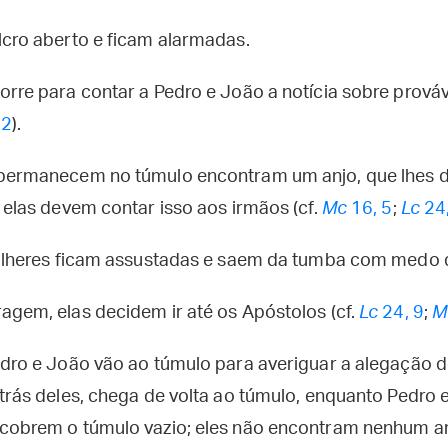
lcro aberto e ficam alarmadas.
rre para contar a Pedro e João a notícia sobre prováv
 2
).
permanecem no túmulo encontram um anjo, que lhes d
 elas devem contar isso aos irmãos (cf.
Mc
16, 5
;
Lc
24,
ulheres ficam assustadas e saem da tumba com medo de
gem, elas decidem ir até os Apóstolos (cf.
Lc
24, 9
;
M
edro e João vão ao túmulo para averiguar a alegação 
trás deles, chega de volta ao túmulo, enquanto Pedro e
cobrem o túmulo vazio; eles não encontram nenhum an