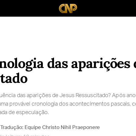
ologia das aparições 
itado
ência das aparições de Jesus Ressuscitado? Após ano
uma provável cronologia dos acontecimentos pascais, 
ada de especulação.
Tradução: Equipe Christo Nihil Praeponere