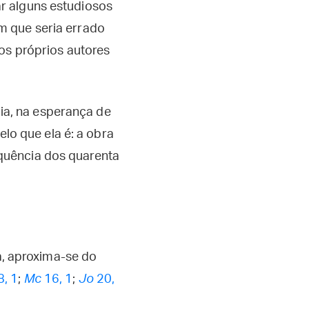
r alguns estudiosos
m que seria errado
 os próprios autores
a, na esperança de
elo que ela é: a obra
quência dos quarenta
, aproxima-se do
, 1
;
Mc
16, 1
;
Jo
20,