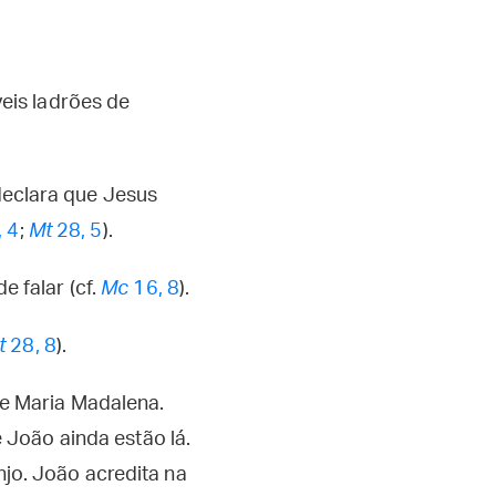
eis ladrões de
eclara que Jesus
 4
;
Mt
28, 5
).
 falar (cf.
Mc
16, 8
).
t
28, 8
).
de Maria Madalena.
 João ainda estão lá.
jo. João acredita na