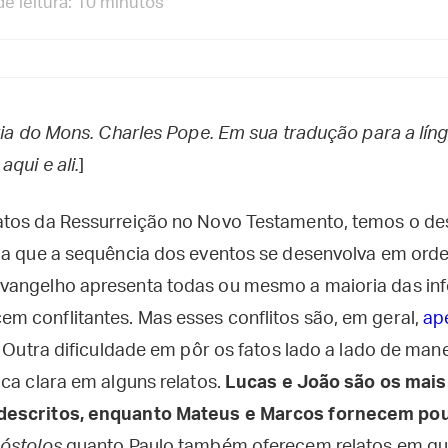
e leitura: 10 minutos
ria do Mons. Charles Pope. Em sua tradução para a líng
qui e ali.
]
tos da Ressurreição no Novo Testamento, temos o des
ma que a sequência dos eventos se desenvolva em orde
vangelho apresenta todas ou mesmo a maioria das in
 conflitantes. Mas esses conflitos são, em geral,
ap
. Outra dificuldade em pôr os fatos lado a lado de man
ca clara em alguns relatos.
Lucas e João são os mais
descritos, enquanto Mateus e Marcos fornecem po
óstolos
quanto Paulo também oferecem relatos em qu