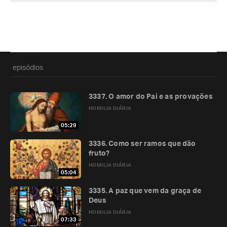
episódios
3337. O amor do Pai e as provações
HOMILIA DIÁRIA
05:29
3336. Como ser ramos que dão
fruto?
HOMILIA DIÁRIA
05:04
3335. A paz que vem da graça de
Deus
HOMILIA DIÁRIA
07:33