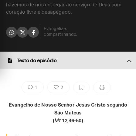
havemos de nos entregar ao serviço de Deus com
coração livre e desapegado.
Evangelize,
compartilhando.
Texto do episódio
1
2
Evangelho de Nosso Senhor Jesus Cristo segundo
São Mateus
(
Mt
12,46-50)