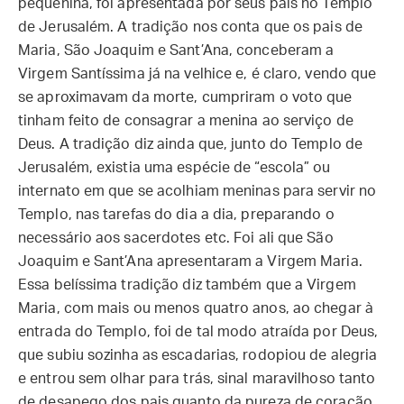
pequenina, foi apresentada por seus pais no Templo
de Jerusalém. A tradição nos conta que os pais de
Maria, São Joaquim e Sant’Ana, conceberam a
Virgem Santíssima já na velhice e, é claro, vendo que
se aproximavam da morte, cumpriram o voto que
tinham feito de consagrar a menina ao serviço de
Deus. A tradição diz ainda que, junto do Templo de
Jerusalém, existia uma espécie de “escola” ou
internato em que se acolhiam meninas para servir no
Templo, nas tarefas do dia a dia, preparando o
necessário aos sacerdotes etc. Foi ali que São
Joaquim e Sant’Ana apresentaram a Virgem Maria.
Essa belíssima tradição diz também que a Virgem
Maria, com mais ou menos quatro anos, ao chegar à
entrada do Templo, foi de tal modo atraída por Deus,
que subiu sozinha as escadarias, rodopiou de alegria
e entrou sem olhar para trás, sinal maravilhoso tanto
de desapego dos pais quanto da pureza de coração