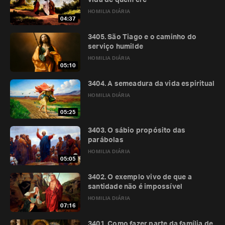
vida de quem crê
HOMILIA DIÁRIA
04:37
3405. São Tiago e o caminho do
serviço humilde
HOMILIA DIÁRIA
05:10
3404. A semeadura da vida espiritual
HOMILIA DIÁRIA
05:25
3403. O sábio propósito das
parábolas
HOMILIA DIÁRIA
05:05
3402. O exemplo vivo de que a
santidade não é impossível
HOMILIA DIÁRIA
07:16
3401. Como fazer parte da família de