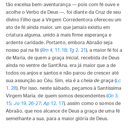
tão excelsa bem-aventurança — pois com fé ouve e
acolhe o Verbo de Deus —, foi diante da Cruz de seu
divino Filho que a Virgem Corredentora ofereceu um
ato de fé ainda maior, um que jamais existiu em
criatura alguma, unido à mais firme esperança e
ardente caridade. Portanto, embora Abraão seja
nosso pai na fé (
Rm
4, 11.18
;
Tg
2, 21
), a maior fé foi a
de Maria, de quem a graça inicial, recebida de Deus
ainda no ventre de Sant'Ana, era já maior que a de
todos os anjos e santos e não parou de crescer até
sua assunção ao Céu. Sim, ela é a
cheia de graça
(
Lc
1, 28
). Por isso, neste sábado, peçamos à Santíssima
Virgem Maria, de quem somos descendentes (
Gn
3,
15
;
Jo
19, 26-27
;
Ap
12, 17
), assim como o somos de
Abraão, que nos alcance de Deus a graça de uma fé
semelhante a sua, para a maior glória de Deus.