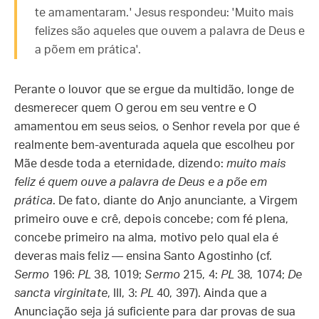
te amamentaram.' Jesus respondeu: 'Muito mais
felizes são aqueles que ouvem a palavra de Deus e
a põem em prática'.
Perante o louvor que se ergue da multidão, longe de
desmerecer quem O gerou em seu ventre e O
amamentou em seus seios, o Senhor revela por que é
realmente bem-aventurada aquela que escolheu por
Mãe desde toda a eternidade, dizendo:
muito mais
feliz é quem ouve a palavra de Deus e a põe em
prática
. De fato, diante do Anjo anunciante, a Virgem
primeiro ouve e crê, depois concebe; com fé plena,
concebe primeiro na alma, motivo pelo qual ela é
deveras mais feliz — ensina Santo Agostinho (cf.
Sermo
196:
PL
38, 1019;
Sermo
215, 4:
PL
38, 1074;
De
sancta virginitate
, III, 3:
PL
40, 397). Ainda que a
Anunciação seja já suficiente para dar provas de sua