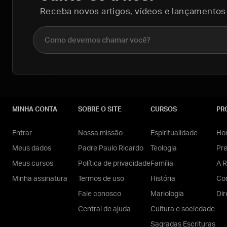
Receba novos artigos, vídeos e lançamentos
Nome completo
MINHA CONTA
SOBRE O SITE
CURSOS
PR
Entrar
Nossa missão
Espiritualidade
Hom
Meus dados
Padre Paulo Ricardo
Teologia
Pr
Meus cursos
Política de privacidade
Família
A R
Minha assinatura
Termos de uso
História
Con
Fale conosco
Mariologia
Dir
Central de ajuda
Cultura e sociedade
Sagradas Escrituras