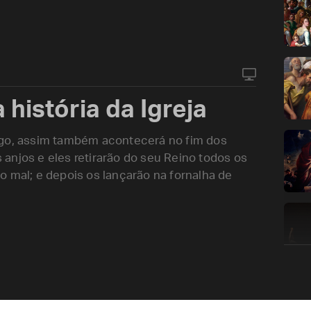
 história da Igreja
ogo, assim também acontecerá no fim dos
anjos e eles retirarão do seu Reino todos os
o mal; e depois os lançarão na fornalha de