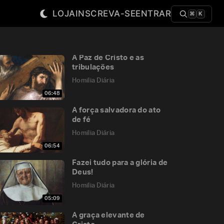
LOJA
INSCREVA-SE
ENTRAR
⌘
K
A Paz de Cristo e as
tribulações
Homilia Diária
06:48
A força salvadora do ato
de fé
Homilia Diária
06:54
Fazei tudo para a glória de
Deus!
Homilia Diária
05:09
A graça elevante de