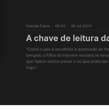
Homilia Diária
05:43
30 Jul 2024
A chave de leitura da
“Como o joio é recolhido e queimado ao f
tempos: o Filho do Homem enviará os seus 
que fazem outros pecar e os que praticam 
fogo.”