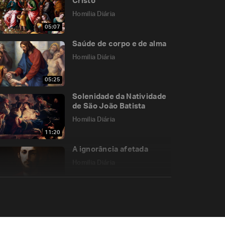
Cristo
Homilia Diária
05:07
Saúde de corpo e de alma
Homilia Diária
05:25
Solenidade da Natividade
de São João Batista
Homilia Diária
11:20
A ignorância afetada
Homilia Diária
08:31
O que é um “discípulo
missionário”?