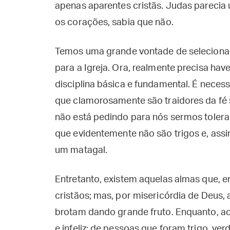
apenas aparentes cristãs. Judas parecia
os corações, sabia que não.
Temos uma grande vontade de seleciona
para a Igreja. Ora, realmente precisa have
disciplina básica e fundamental. É nece
que clamorosamente são traidores da fé 
não está pedindo para nós sermos tolera
que evidentemente não são trigos e, ass
um matagal.
Entretanto, existem aquelas almas que, e
cristãos; mas, por misericórdia de Deus
brotam dando grande fruto. Enquanto, ao c
e infeliz: de pessoas que foram trigo, ve