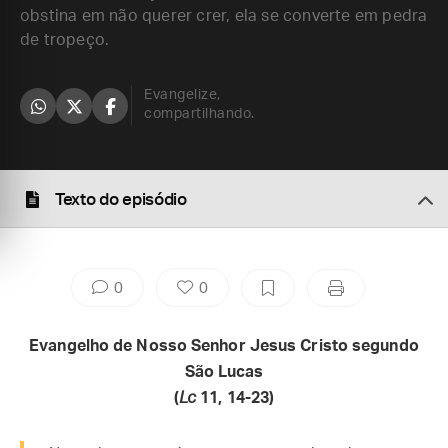
obstina em não querer crer, ela se converte em pedra
de tropeço.
Evangelize,
compartilhando.
Texto do episódio
0
0
Evangelho de Nosso Senhor Jesus Cristo segundo
São Lucas
(
Lc
11, 14-23)