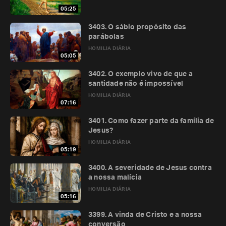
05:25
3403. O sábio propósito das
parábolas
HOMILIA DIÁRIA
05:05
3402. O exemplo vivo de que a
santidade não é impossível
HOMILIA DIÁRIA
07:16
3401. Como fazer parte da família de
Jesus?
HOMILIA DIÁRIA
05:19
3400. A severidade de Jesus contra
a nossa malícia
HOMILIA DIÁRIA
05:16
3399. A vinda de Cristo e a nossa
conversão