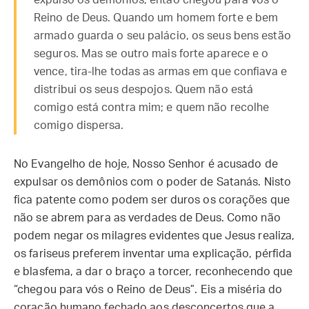
expulso os demônios, então chegou para vós o
Reino de Deus. Quando um homem forte e bem
armado guarda o seu palácio, os seus bens estão
seguros. Mas se outro mais forte aparece e o
vence, tira-lhe todas as armas em que confiava e
distribui os seus despojos. Quem não está
comigo está contra mim; e quem não recolhe
comigo dispersa.
No Evangelho de hoje, Nosso Senhor é acusado de
expulsar os demônios com o poder de Satanás. Nisto
fica patente como podem ser duros os corações que
não se abrem para as verdades de Deus. Como não
podem negar os milagres evidentes que Jesus realiza,
os fariseus preferem inventar uma explicação, pérfida
e blasfema, a dar o braço a torcer, reconhecendo que
“chegou para vós o Reino de Deus”. Eis a miséria do
coração humano fechado aos desconcertos que a