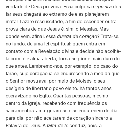
verdade de Deus provoca. Essa culposa
cegueira
dos
fariseus chegará ao extremo de eles planejarem
matar Lázaro ressuscitado, a fim de esconder outra
prova clara de que Jesus é, sim, o Messias. Mas
donde vem, afinal, essa
dureza de coração
? Trata-se,
no fundo, de uma lei espiritual: quem entra em
contato com a Revelação divina e decide não acolhê-
la com fé e alma aberta, torna-se pior e mais duro do
que antes. Lembremo-nos, por exemplo, do caso do
faraó, cujo coração ia-se endurecendo à medida que
o Senhor mostrava, por meio de Moisés, o seu
desígnio de libertar o povo eleito, há tantos anos
escravizado no Egito. Quantas pessoas, mesmo
dentro da Igreja, recebendo com frequência os
sacramentos, amarguram-se e se endurecem de dia
para dia, por não aceitarem de coração sincero a
Palavra de Deus. A
falta de fé
conduz, pois, à