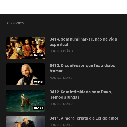
episódios
3414. Sem humilhar-se, não há vida
espiritual
HOMILIA DIÁRIA
04:49
3413. O confessor que fez o diabo
tremer
HOMILIA DIÁRIA
06:46
3412. Sem intimidade com Deus,
iremos afundar
HOMILIA DIÁRIA
06:39
3411. A moral cristã e a Lei do amor
HOMILIA DIÁRIA