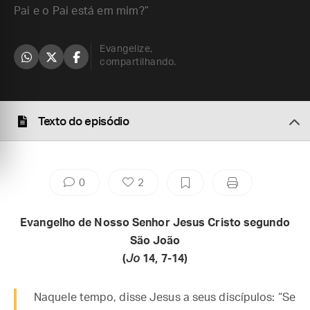
Pai e o Pai está em mim?”
Evangelize,
compartilhando.
Texto do episódio
0
2
Evangelho de Nosso Senhor Jesus Cristo segundo
São João
(
Jo
14, 7-14)
Naquele tempo, disse Jesus a seus discípulos: “Se