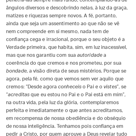
penetrá-las sempre mais fundo, contemplando-as de
ângulos diversos e descobrindo nelas, à luz da graça,
matizes e riquezas sempre novos. A fé, portanto,
ainda que seja um assentimento ao que não se vê
nem compreende em si mesmo, nada tem de
confiança cega e irracional, porque o seu objeto é a
Verdade primeira, que habita, sim, em luz inacessível,
mas que nos garantiu com sua
autoridade
a
coerência do que cremos e nos prometeu, por sua
bondade
, a visão direta de seus mistérios. Porque se
agora, pela fé, como que vemos sem ver aquilo que
cremos: “Desde agora
conheceis
o Pai e o
vistes
”, se
“
acreditas
que eu estou no Pai e o Pai está em mim”,
na outra vida, pela luz da glória, contemplaremos
perfeita e imediatamente o que antes acreditamos,
em recompensa de nossa obediência e do obséquio
de nossa inteligência. Tenhamos pois confiança em
pedir a Cristo, por quem aprouve a Deus revelar tudo