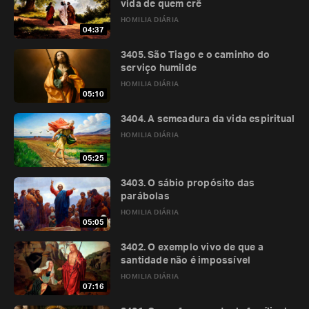
vida de quem crê
HOMILIA DIÁRIA
04:37
3405. São Tiago e o caminho do
serviço humilde
HOMILIA DIÁRIA
05:10
3404. A semeadura da vida espiritual
HOMILIA DIÁRIA
05:25
3403. O sábio propósito das
parábolas
HOMILIA DIÁRIA
05:05
3402. O exemplo vivo de que a
santidade não é impossível
HOMILIA DIÁRIA
07:16