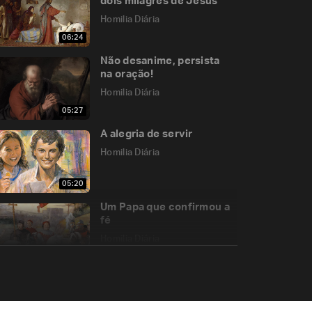
dois milagres de Jesus
Homilia Diária
06:24
Não desanime, persista
na oração!
Homilia Diária
05:27
A alegria de servir
Homilia Diária
05:20
Um Papa que confirmou a
fé
Homilia Diária
12:15
Precisamos voltar para o
Pai!