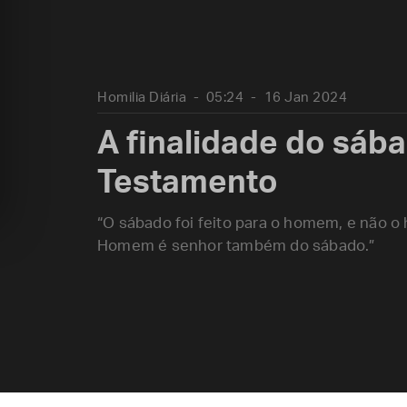
Homilia Diária
05:24
16 Jan 2024
A finalidade do sáb
Testamento
“O sábado foi feito para o homem, e não o
Homem é senhor também do sábado.”