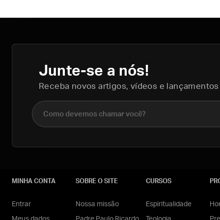
Junte-se a nós!
Receba novos artigos, vídeos e lançamentos
Nome completo
MINHA CONTA
SOBRE O SITE
CURSOS
PR
Entrar
Nossa missão
Espiritualidade
Hom
Meus dados
Padre Paulo Ricardo
Teologia
Pr