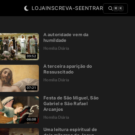
LOJA
INSCREVA-SE
ENTRAR
⌘
K
A autoridade vem da
humildade
Homilia Diária
09:52
A terceira aparição do
Ressuscitado
Homilia Diária
07:21
Festa de São Miguel, São
Gabriel e São Rafael
Arcanjos
Homilia Diária
06:08
Uma leitura espiritual de