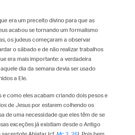
que era um preceito divino para que as
eus acabou se tornando um formalismo
ras, os judeus começaram a observar
dar o sábado e de não realizar trabalhos
ue era mais importante: a verdadeira
e aquele dia da semana devia ser usado
idos a Ele.
us e como eles acabam criando dois pesos e
los de Jesus por estarem colhendo os
sa de uma necessidade que eles têm de se
sas exceções já existiam desde o Antigo
sacerdote Abiatar (cf.
Mc
2, 26
). Pois bem,