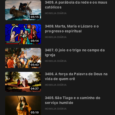
3409. A parábola da rede e os maus
católicos
HOMILIA DIÁRIA
05:15
3408. Marta, Maria e Lázaro e o
progresso espiritual
HOMILIA DIÁRIA
05:14
3407. O joio e o trigo no campo da
Igreja
HOMILIA DIÁRIA
05:43
3406. A força da Palavra de Deus na
vida de quem crê
HOMILIA DIÁRIA
04:37
3405. São Tiago e o caminho do
serviço humilde
HOMILIA DIÁRIA
05:10