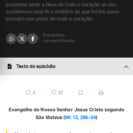
podemos amar a Deus de todo o coração se não
acolhermos pela fé o mistério de que foi Ele quem
primeiro nos amou de todo o coração.
Evangelize,
compartilhando.
Texto do episódio
2
22
Evangelho de Nosso Senhor Jesus Cristo segundo
São Mateus (
Mt 12, 28b-34
)