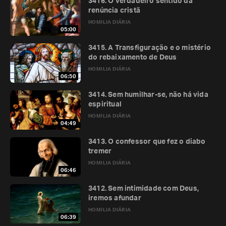
3416. O verdadeiro sentido da
renúncia cristã
HOMILIA DIÁRIA
05:00
3415. A Transfiguração e o mistério
do rebaixamento de Deus
HOMILIA DIÁRIA
06:50
3414. Sem humilhar-se, não há vida
espiritual
HOMILIA DIÁRIA
04:49
3413. O confessor que fez o diabo
tremer
HOMILIA DIÁRIA
06:46
3412. Sem intimidade com Deus,
iremos afundar
HOMILIA DIÁRIA
06:39