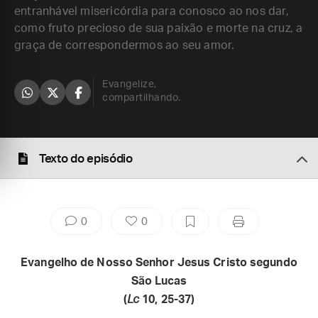
entranhável misericórdia para conosco ao nos dar,
como fruto precioso de sua paixão e morte na cruz, a
graça de correspondermos ao seu amor.
Evangelize,
compartilhando.
Texto do episódio
0
0
Evangelho de Nosso Senhor Jesus Cristo segundo
São Lucas
(
Lc
10, 25-37)