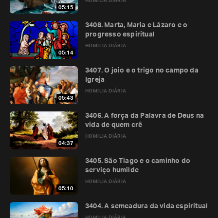
HOMILIA DIÁRIA
05:15
3408. Marta, Maria e Lázaro e o
progresso espiritual
HOMILIA DIÁRIA
05:14
3407. O joio e o trigo no campo da
Igreja
HOMILIA DIÁRIA
05:43
3406. A força da Palavra de Deus na
vida de quem crê
HOMILIA DIÁRIA
04:37
3405. São Tiago e o caminho do
serviço humilde
HOMILIA DIÁRIA
05:10
3404. A semeadura da vida espiritual
HOMILIA DIÁRIA