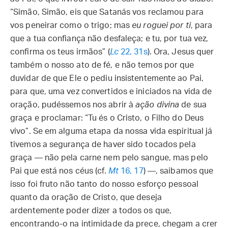
“Simão, Simão, eis que Satanás vos reclamou para
vos peneirar como o trigo; mas
eu roguei por ti
, para
que a tua confiança não desfaleça; e tu, por tua vez,
confirma os teus irmãos” (
Lc
22, 31s
). Ora, Jesus quer
também o nosso ato de fé, e não temos por que
duvidar de que Ele o pediu insistentemente ao Pai,
para que, uma vez convertidos e iniciados na vida de
oração, pudéssemos nos abrir à
ação divina
de sua
graça e proclamar: “Tu és o Cristo, o Filho do Deus
vivo”. Se em alguma etapa da nossa vida espiritual já
tivemos a segurança de haver sido tocados pela
graça — não pela carne nem pelo sangue, mas pelo
Pai que está nos céus (cf.
Mt
16, 17
) —, saibamos que
isso foi fruto não tanto do nosso esforço pessoal
quanto da oração de Cristo, que deseja
ardentemente poder dizer a todos os que,
encontrando-o na intimidade da prece, chegam a crer