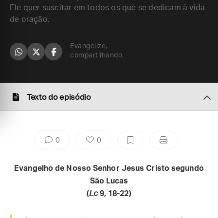
Ele quer suscitar em todos os que se dedicam à vida
de oração.
Evangelize,
compartilhando.
Texto do episódio
0
0
Evangelho de Nosso Senhor Jesus Cristo segundo
São Lucas
(
Lc
9, 18-22)