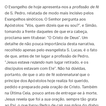
O Evangelho de hoje apresenta-nos a
profissão de fé
de S. Pedro, relatada de modo mais incisivo pelos
Evangelhos sinóticos. O Senhor pergunta aos
Apóstolos: “Vós, quem dizeis que eu sou?”, e Simão,
tomando a frente daqueles de que era cabeça,
proclama sem titubear: “O Cristo de Deus”. Um
detalhe de não pouca importância desta narrativa,
recolhido apenas pelo evangelista S. Lucas, é o fato
de que, antes de ter lugar a profissão de Pedro,
“Jesus
estava rezando
num lugar retirado, e os
discípulos estavam com Ele”. Não há dúvidas,
portanto, de que o ato de fé
sobrenatural
que o
príncipe dos Apóstolos hoje realiza foi querido,
pedido e preparado
pela oração
de Cristo. Também
na Última Ceia, pouco antes de entregar-se à morte,
Jesus revela que foi a
sua oração
, sempre tão grata
ao Pai, o que livrou Pedro de cair nas mãos do diabo: