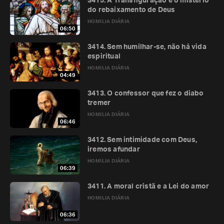
3415. A Transfiguração e o mistério
do rebaixamento de Deus
HOMILIA DIÁRIA
06:50
3414. Sem humilhar-se, não há vida
espiritual
HOMILIA DIÁRIA
04:49
3413. O confessor que fez o diabo
tremer
HOMILIA DIÁRIA
06:46
3412. Sem intimidade com Deus,
iremos afundar
HOMILIA DIÁRIA
06:39
3411. A moral cristã e a Lei do amor
HOMILIA DIÁRIA
06:36