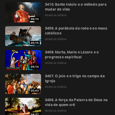
3410. Santo Inácio e o método para
mudar de vida
HOMILIA DIÁRIA
06:14
3409. A parábola da rede e os maus
católicos
HOMILIA DIÁRIA
05:15
3408. Marta, Maria e Lázaro e o
progresso espiritual
HOMILIA DIÁRIA
05:14
3407. O joio e o trigo no campo da
Igreja
HOMILIA DIÁRIA
05:43
3406. A força da Palavra de Deus na
vida de quem crê
HOMILIA DIÁRIA
04:37