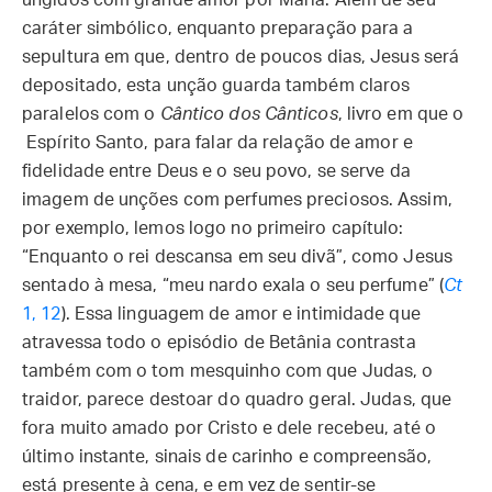
ungidos com grande amor por Maria. Além de seu
caráter simbólico, enquanto preparação para a
sepultura em que, dentro de poucos dias, Jesus será
depositado, esta unção guarda também claros
paralelos com o
Cântico dos Cânticos
, livro em que o
Espírito Santo, para falar da relação de amor e
fidelidade entre Deus e o seu povo, se serve da
imagem de unções com perfumes preciosos. Assim,
por exemplo, lemos logo no primeiro capítulo:
“Enquanto o rei descansa em seu divã”, como Jesus
sentado à mesa, “meu nardo exala o seu perfume” (
Ct
1, 12
). Essa linguagem de amor e intimidade que
atravessa todo o episódio de Betânia contrasta
também com o tom mesquinho com que Judas, o
traidor, parece destoar do quadro geral. Judas, que
fora muito amado por Cristo e dele recebeu, até o
último instante, sinais de carinho e compreensão,
está presente à cena, e em vez de sentir-se