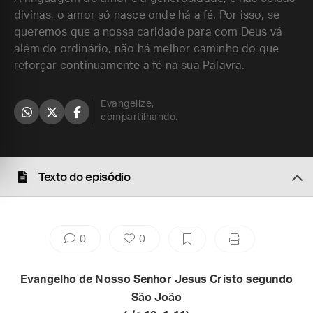
divinas, o amor só nasce onde há a fé. Por isso, se
queremos que a nossa caridade para com Deus vá
além do ordinário, não há melhor caminho do que
reforçar continuamente a fé na sua Palavra.
Evangelize,
compartilhando.
Texto do episódio
0
0
Evangelho de Nosso Senhor Jesus Cristo segundo
São João