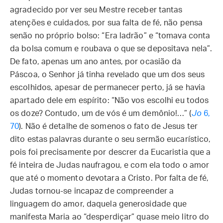
agradecido por ver seu Mestre receber tantas
atenções e cuidados, por sua falta de fé, não pensa
senão no próprio bolso: “Era ladrão” e “tomava conta
da bolsa comum e roubava o que se depositava nela”.
De fato, apenas um ano antes, por ocasião da
Páscoa, o Senhor já tinha revelado que um dos seus
escolhidos, apesar de permanecer perto, já se havia
apartado dele em espírito: “Não vos escolhi eu todos
os doze? Contudo, um de vós é um demônio!…” (
Jo
6,
70
). Não é detalhe de somenos o fato de Jesus ter
dito estas palavras durante o seu sermão eucarístico,
pois foi precisamente por descrer da Eucaristia que a
fé inteira de Judas naufragou, e com ela todo o amor
que até o momento devotara a Cristo. Por falta de fé,
Judas tornou-se incapaz de compreender a
linguagem do amor, daquela generosidade que
manifesta Maria ao “desperdiçar” quase meio litro do