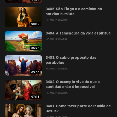
3405. São Tiago e o caminho do
serviço humilde
HOMILIA DIÁRIA
05:10
3404. A semeadura da vida espiritual
HOMILIA DIÁRIA
05:25
3403. O sábio propósito das
parábolas
HOMILIA DIÁRIA
05:05
3402. O exemplo vivo de que a
santidade não é impossível
HOMILIA DIÁRIA
07:16
3401. Como fazer parte da família de
Jesus?