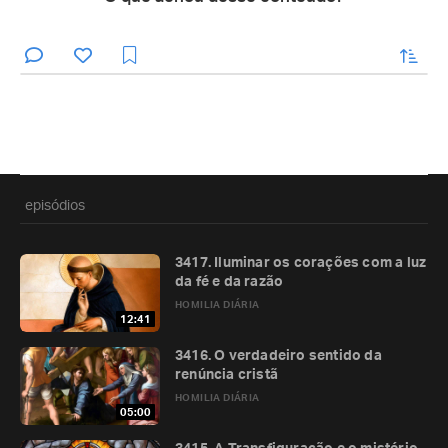
enviar
episódios
3417. Iluminar os corações com a luz
da fé e da razão
HOMILIA DIÁRIA
12:41
3416. O verdadeiro sentido da
renúncia cristã
HOMILIA DIÁRIA
05:00