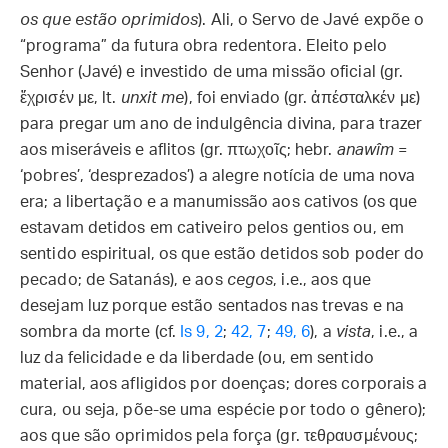
os que estão oprimidos
). Ali, o Servo de Javé expõe o
“programa” da futura obra redentora. Eleito pelo
Senhor (Javé) e investido de uma missão oficial (gr.
ἔχρισέν με, lt.
unxit me
), foi enviado (gr. ἀπέσταλκέν με)
para pregar um ano de indulgência divina, para trazer
aos miseráveis e aflitos (gr. πτωχοῖς; hebr.
anawîm
=
‘pobres’, ‘desprezados’) a alegre notícia de uma nova
era; a libertação e a manumissão aos cativos (os que
estavam detidos em cativeiro pelos gentios ou, em
sentido espiritual, os que estão detidos sob poder do
pecado; de Satanás), e aos
cegos
, i.e., aos que
desejam luz porque estão sentados nas trevas e na
sombra da morte (cf.
Is 9, 2
;
42, 7
;
49, 6
), a
vista
, i.e., a
luz da felicidade e da liberdade (ou, em sentido
material, aos afligidos por doenças; dores corporais a
cura, ou seja, põe-se uma espécie por todo o gênero);
aos que são oprimidos pela força (gr. τεθραυσμένους;