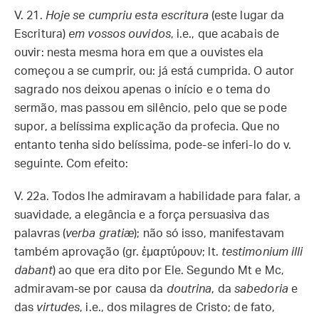
V. 21.
Hoje se cumpriu esta escritura
(este lugar da
Escritura)
em vossos ouvidos
, i.e., que acabais de
ouvir: nesta mesma hora em que a ouvistes ela
começou a se cumprir, ou: já está cumprida. O autor
sagrado nos deixou apenas o início e o tema do
sermão, mas passou em silêncio, pelo que se pode
supor, a belíssima explicação da profecia. Que no
entanto tenha sido belíssima, pode-se inferi-lo do v.
seguinte. Com efeito:
V. 22a.
Todos lhe admiravam a habilidade para falar, a
suavidade, a elegância e a força persuasiva das
palavras (
verba gratiæ
); não só isso, manifestavam
também aprovação (gr. ἐμαρτύρουν; lt.
testimonium illi
dabant
) ao que era dito por Ele. Segundo Mt e Mc,
admiravam-se por causa da
doutrina
, da
sabedoria
e
das
virtudes
, i.e., dos milagres de Cristo; de fato,