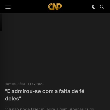
Homilia Diária
1 Fev 2023
“E admirou-se com a falta de fé
deles”
“Ali não pôde fazer milagre algum. Apenas curou