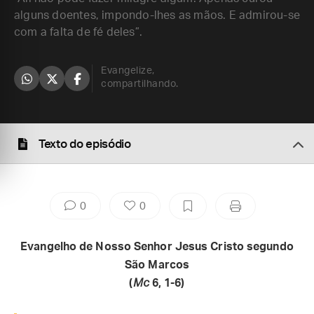
alguns doentes, impondo-lhes as mãos. E admirou-se
com a falta de fé deles”.
Evangelize,
compartilhando.
Texto do episódio
0
0
Evangelho de Nosso Senhor Jesus Cristo segundo
São Marcos
(
Mc
6, 1-6)