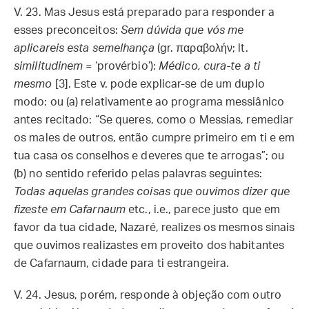
V. 23.
Mas Jesus está preparado para responder a
esses preconceitos:
Sem dúvida que vós me
aplicareis esta semelhança
(gr. παραβολήν; lt.
similitudinem
= ‘provérbio’):
Médico, cura-te a ti
mesmo
[3]. Este v. pode explicar-se de um duplo
modo: ou (a) relativamente ao programa messiânico
antes recitado: “Se queres, como o Messias, remediar
os males de outros, então cumpre primeiro em ti e em
tua casa os conselhos e deveres que te arrogas”; ou
(b) no sentido referido pelas palavras seguintes:
Todas aquelas grandes coisas que ouvimos dizer que
fizeste em Cafarnaum
etc., i.e., parece justo que em
favor da tua cidade, Nazaré, realizes os mesmos sinais
que ouvimos realizastes em proveito dos habitantes
de Cafarnaum, cidade para ti estrangeira.
V. 24.
Jesus, porém, responde à objeção com outro