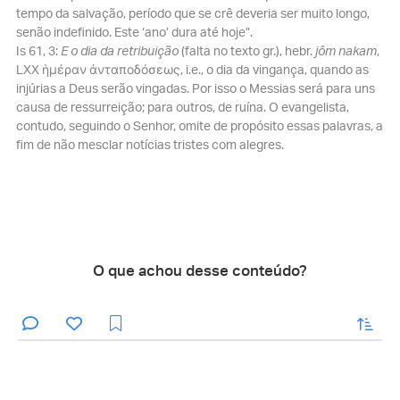
tempo da salvação, período que se crê deveria ser muito longo,
senão indefinido. Este ‘ano’ dura até hoje”.
Is 61, 3:
E o dia da retribuição
(falta no texto gr.), hebr.
jôm nakam
,
LXX ἡμέραν ἀνταποδόσεως, i.e., o dia da vingança, quando as
injúrias a Deus serão vingadas. Por isso o Messias será para uns
causa de ressurreição; para outros, de ruína. O evangelista,
contudo, seguindo o Senhor, omite de propósito essas palavras, a
fim de não mesclar notícias tristes com alegres.
O que achou desse conteúdo?
enviar