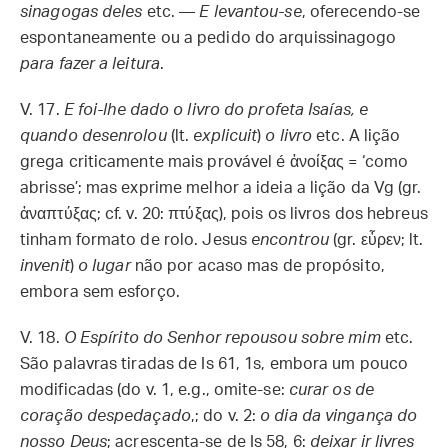
sinagogas deles
etc. —
E levantou-se
, oferecendo-se
espontaneamente ou a pedido do arquissinagogo
para fazer a leitura
.
V. 17.
E foi-lhe dado o livro do profeta Isaías, e
quando desenrolou
(lt.
explicuit
)
o livro
etc. A lição
grega criticamente mais provável é ἀνοίξας = ‘como
abrisse’; mas exprime melhor a ideia a lição da Vg (gr.
ἀναπτύξας; cf. v. 20: πτύξας), pois os livros dos hebreus
tinham formato de rolo. Jesus
encontrou
(gr. εὗρεν; lt.
invenit
)
o lugar
não por acaso mas de propósito,
embora sem esforço.
V. 18.
O Espírito do Senhor repousou sobre mim
etc.
São palavras tiradas de Is 61, 1s, embora um pouco
modificadas (do v. 1, e.g., omite-se:
curar os de
coração despedaçado
,; do v. 2:
o dia da vingança do
nosso Deus
; acrescenta-se de Is 58, 6:
deixar ir livres