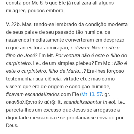
consta por Mc 6, 5 que Ele já realizara ali alguns
milagres, poucos embora.
V. 22b.
Mas, tendo-se lembrado da condição modesta
de seus pais e de seu passado tão humilde, os
nazarenos imediatamente converteram em desprezo
o que antes fora admiração,
e diziam: Não é este o
filho de José?
Em Mt:
Porventura não é este o filho do
carpinteiro
, i.e., de um simples plebeu
?
Em Mc.:
Não é
este o carpinteiro, filho de Maria…?
Era-lhes forçoso
testemunhar sua ciência, virtude etc.; mas como
vissem que era de origem e condição humilde,
ficavam escandalizados
com Ele (
Mt 13, 57
: gr.
σκανδαλίζοντο ἐν αὐτῷ; lt.
scandalizabantur in eo
), i.e.,
parecia-lhes um excesso que Jesus se arrogasse a
dignidade messiânica e se proclamasse enviado por
Deus.