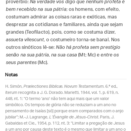
provérbio:
Na verdade vos digo que nenhum profeta é
bem recebido na sua pátria
; os homens, com efeito,
costumam admirar as coisas raras e exóticas, mas
desprezar as cotidianas e familiares, ainda que sejam
grandes (Teofilacto), pois, como se costuma dizer,
assueta vilescunt
, o costumeiro torna-se banal. Nos
outros sinóticos lê-se:
Não há profeta sem prestígio
senão na sua pátria
,
na sua casa
(Mt; Mc) e
entre os
seus parentes
(Mc).
Notas
H. Simón,
Prælectiones Biblicæ. Novum Testamentum
. 6.ª ed.,
iterum recognita a J. G. Dorado. Marietti, 1944, vol. 1, p. 619, n.
448, nt. 1: “O termo ‘ano’ não tem aqui mais que um valor
simbólico. Os tempos de glória não se reduziam a um ano no
pensamento de Isaías [só] porque eram comparados com o anjo
jubilar”; M.-J. Lagrange,
L’Évangile de Jésus-Christ
. Paris, J.
Gabaldas et Cie., 1954, p. 112, nt. 3: “Limitar a pregação de Jesus
a um ano por causa deste texto é o mesmo que limitar a um ano o