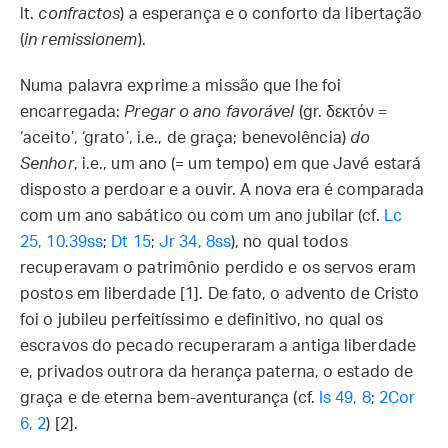
lt.
confractos
) a esperança e o conforto da libertação
(
in remissionem
).
Numa palavra exprime a missão que lhe foi
encarregada:
Pregar o ano favorável
(gr. δεκτόν =
‘aceito’, ‘grato’, i.e., de graça; benevolência)
do
Senhor
, i.e., um ano (= um tempo) em que Javé estará
disposto a perdoar e a ouvir. A nova era é comparada
com um ano sabático ou com um ano jubilar (cf.
Lc
25, 10.39ss
;
Dt 15
;
Jr 34, 8ss
), no qual todos
recuperavam o patrimônio perdido e os servos eram
postos em liberdade [1]. De fato, o advento de Cristo
foi o jubileu perfeitíssimo e definitivo, no qual os
escravos do pecado recuperaram a antiga liberdade
e, privados outrora da herança paterna, o estado de
graça e de eterna bem-aventurança (cf.
Is 49, 8
;
2Cor
6, 2
) [2].