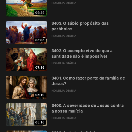
HOMILIA DIÁRIA
05:25
3403. O sábio propósito das
parábolas
HOMILIA DIÁRIA
05:05
3402. O exemplo vivo de que a
santidade não é impossível
HOMILIA DIÁRIA
07:16
3401. Como fazer parte da família de
Jesus?
HOMILIA DIÁRIA
05:19
3400. A severidade de Jesus contra
a nossa malícia
HOMILIA DIÁRIA
05:16