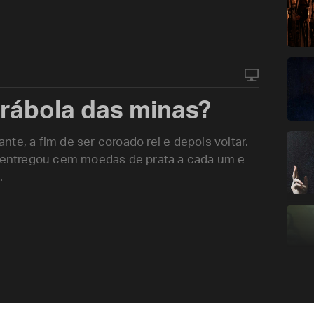
rábola das minas?
te, a fim de ser coroado rei e depois voltar.
entregou cem moedas de prata a cada um e
.