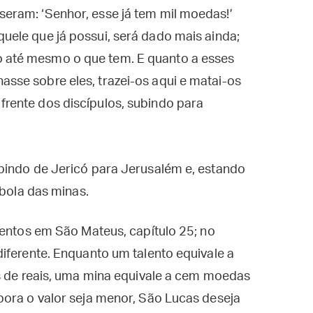
sseram: ‘Senhor, esse já tem mil moedas!’
quele que já possui, será dado mais ainda;
o até mesmo o que tem. E quanto a esses
asse sobre eles, trazei-os aqui e matai-os
 frente dos discípulos, subindo para
bindo de Jericó para Jerusalém e, estando
ábola das minas.
lentos em São Mateus, capítulo 25; no
iferente. Enquanto um talento equivale a
es de reais, uma mina equivale a cem moedas
bora o valor seja menor, São Lucas deseja