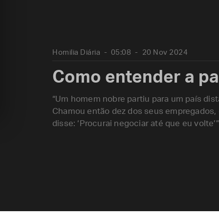
Homilia Diária
05:08
20 Nov 2024
Como entender a pa
“Um homem nobre partiu para um país distan
Chamou então dez dos seus empregados, 
disse: ‘Procurai negociar até que eu volte’”