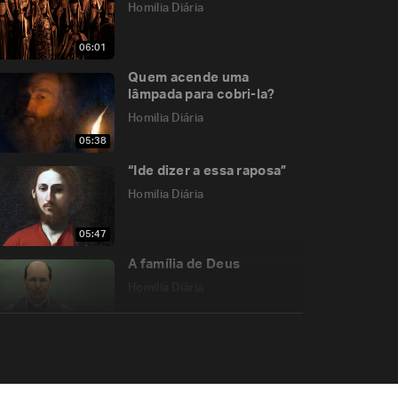
Homilia Diária
06:01
Quem acende uma
lâmpada para cobri-la?
Homilia Diária
05:38
“Ide dizer a essa raposa”
Homilia Diária
05:47
A família de Deus
Homilia Diária
05:53
Memória de Santo
Ambrósio de Milão