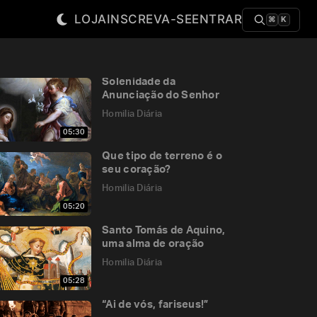
LOJA
INSCREVA-SE
ENTRAR
⌘
K
Solenidade da
Anunciação do Senhor
Homilia Diária
05:30
Que tipo de terreno é o
seu coração?
Homilia Diária
05:20
Santo Tomás de Aquino,
uma alma de oração
Homilia Diária
05:28
“Ai de vós, fariseus!”