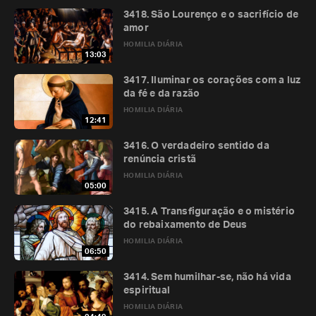
3418. São Lourenço e o sacrifício de
amor
HOMILIA DIÁRIA
13:03
3417. Iluminar os corações com a luz
da fé e da razão
HOMILIA DIÁRIA
12:41
3416. O verdadeiro sentido da
renúncia cristã
HOMILIA DIÁRIA
05:00
3415. A Transfiguração e o mistério
do rebaixamento de Deus
HOMILIA DIÁRIA
06:50
3414. Sem humilhar-se, não há vida
espiritual
HOMILIA DIÁRIA