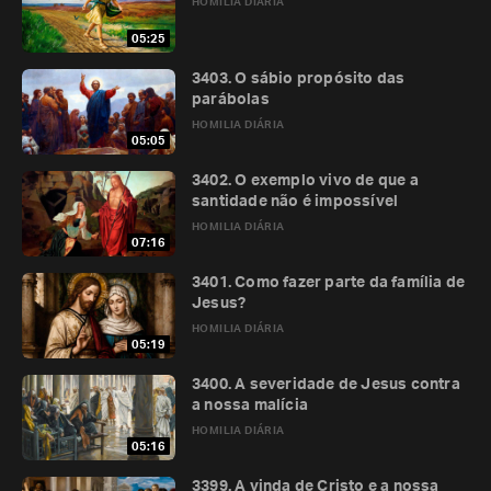
HOMILIA DIÁRIA
05:25
3403. O sábio propósito das
parábolas
HOMILIA DIÁRIA
05:05
3402. O exemplo vivo de que a
santidade não é impossível
HOMILIA DIÁRIA
07:16
3401. Como fazer parte da família de
Jesus?
HOMILIA DIÁRIA
05:19
3400. A severidade de Jesus contra
a nossa malícia
HOMILIA DIÁRIA
05:16
3399. A vinda de Cristo e a nossa