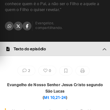
conhece quem é o Pai, a não ser o Filho e aquele a
quem o Filho o quiser revelar.”
Evangelize,
compartilhando.
Texto do episódio
2
0
Evangelho de Nosso Senhor Jesus Cristo segundo
São Lucas
(
Mt 10,21-24
)