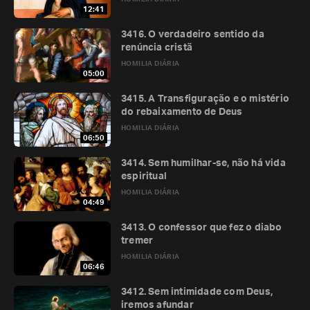
12:41
3416. O verdadeiro sentido da
renúncia cristã
HOMILIA DIÁRIA
05:00
3415. A Transfiguração e o mistério
do rebaixamento de Deus
HOMILIA DIÁRIA
06:50
3414. Sem humilhar-se, não há vida
espiritual
HOMILIA DIÁRIA
04:49
3413. O confessor que fez o diabo
tremer
HOMILIA DIÁRIA
06:46
3412. Sem intimidade com Deus,
iremos afundar