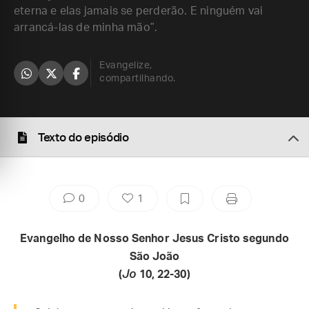
eterna e elas jamais se perderão. E ninguém vai
arrancá-las de minha mão”.
Evangelize,
compartilhando.
Texto do episódio
0
1
Evangelho de Nosso Senhor Jesus Cristo segundo
São João
(
Jo
10, 22-30)