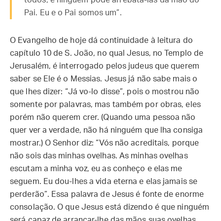
todos, e ninguém pode arrebatá-las da mão do
Pai. Eu e o Pai somos um”.
O Evangelho de hoje dá continuidade à leitura do
capítulo 10 de S. João, no qual Jesus, no Templo de
Jerusalém, é interrogado pelos judeus que querem
saber se Ele é o Messias. Jesus já não sabe mais o
que lhes dizer: “Já vo-lo disse”, pois o mostrou não
somente por palavras, mas também por obras, eles
porém não querem crer. (Quando uma pessoa não
quer ver a verdade, não há ninguém que lha consiga
mostrar.) O Senhor diz: “Vós não acreditais, porque
não sois das minhas ovelhas. As minhas ovelhas
escutam a minha voz, eu as conheço e elas me
seguem. Eu dou-lhes a vida eterna e elas jamais se
perderão”. Essa palavra de Jesus é fonte de enorme
consolação. O que Jesus está dizendo é que ninguém
será capaz de arrancar-lhe das mãos suas ovelhas.