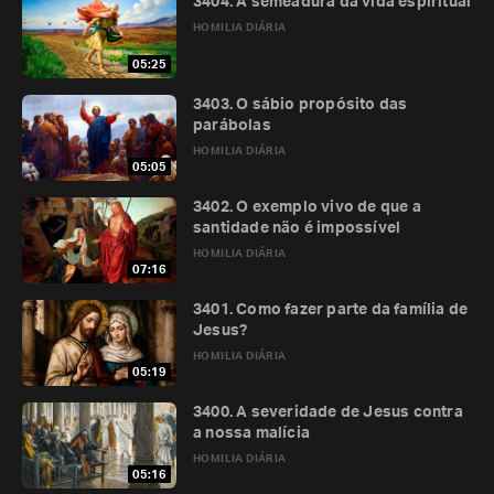
3404. A semeadura da vida espiritual
HOMILIA DIÁRIA
05:25
3403. O sábio propósito das
parábolas
HOMILIA DIÁRIA
05:05
3402. O exemplo vivo de que a
santidade não é impossível
HOMILIA DIÁRIA
07:16
3401. Como fazer parte da família de
Jesus?
HOMILIA DIÁRIA
05:19
3400. A severidade de Jesus contra
a nossa malícia
HOMILIA DIÁRIA
05:16