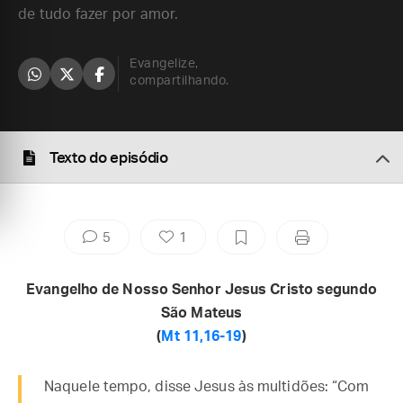
de tudo fazer por amor.
Evangelize,
compartilhando.
Texto do episódio
5
1
Evangelho de Nosso Senhor Jesus Cristo segundo
São Mateus
(
Mt 11,16-19
)
Naquele tempo, disse Jesus às multidões: “Com