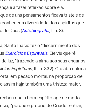
 vez se lhe abriram um pouco os olhos e
ça e a fazer reflexão sobre ela.
ue de uns pensamentos ficava triste e de
a conhecer a diversidade dos espíritos que
o de Deus (
Autobiografia
,
I, n. 8).
 Santo Inácio fez o “discernimento dos
eus
Exercícios Espirituais
.
Ele viu que “é
o de luz, “trazendo a alma aos seus enganos
ícios Espirituais,
III, n. 332). O diabo coloca
ortal em pecado mortal, na proporção de
ue assim haja também uma tristeza maior.
ercebeu que o bom espírito age de modo
cia, “porque é próprio do Criador entrar,