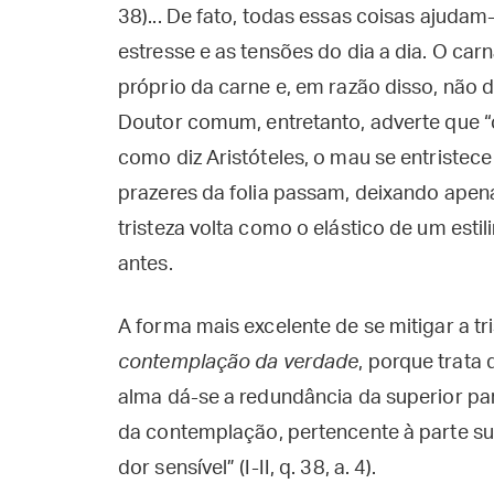
38)... De fato, todas essas coisas ajud
estresse e as tensões do dia a dia. O ca
próprio da carne e, em razão disso, não d
Doutor comum, entretanto, adverte que “c
como diz Aristóteles, o mau se entristece
prazeres da folia passam, deixando apen
tristeza volta como o elástico de um estil
antes.
A forma mais excelente de se mitigar a t
contemplação da verdade
, porque trata
alma dá-se a redundância da superior para
da contemplação, pertencente à parte s
dor sensível” (I-II, q. 38, a. 4).