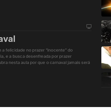
aval
a felicidade no prazer “inocente” do
ia, e a busca desenfreada por prazer
bra nesta aula por que o carnaval jamais será