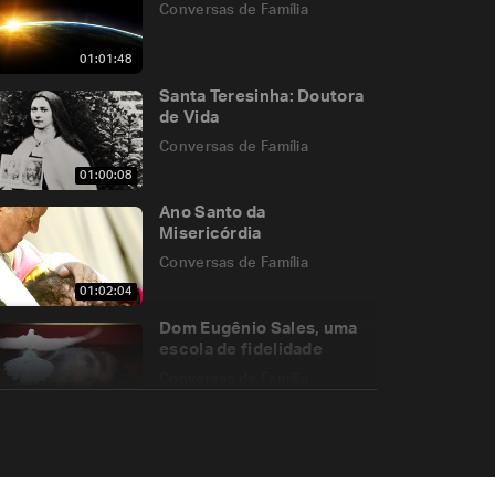
Conversas de Família
01:01:48
Santa Teresinha: Doutora
de Vida
Conversas de Família
01:00:08
Ano Santo da
Misericórdia
Conversas de Família
01:02:04
Dom Eugênio Sales, uma
escola de fidelidade
Conversas de Família
47:41
Vítimas pelos sacerdotes
Conversas de Família