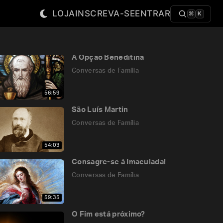
LOJA
INSCREVA-SE
ENTRAR
⌘
K
A Opção Beneditina
Conversas de Família
56:59
São Luís Martin
Conversas de Família
54:03
Consagre-se à Imaculada!
Conversas de Família
59:35
O Fim está próximo?