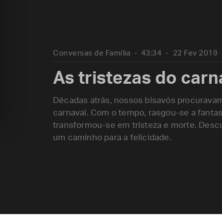
Conversas de Família
43:34
22 Fev 2019
As tristezas do carn
Décadas atrás, nossos bisavós procuravam 
carnaval. Com o tempo, rasgou-se a fantas
transformou-se em tristeza e morte. Descu
um caminho para a felicidade.