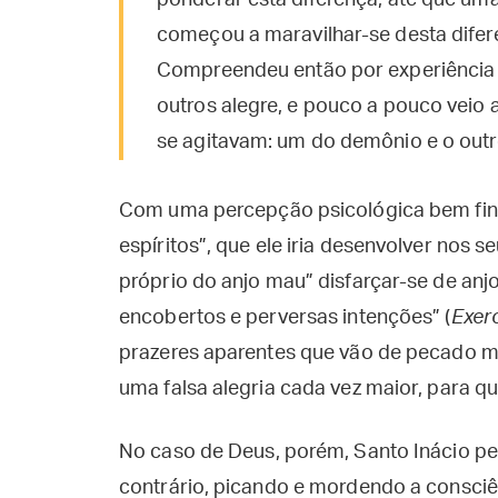
ponderar esta diferença, até que uma
começou a maravilhar-se desta diferen
Compreendeu então por experiência q
outros alegre, e pouco a pouco veio 
se agitavam: um do demônio e o outr
Com uma percepção psicológica bem fina,
espíritos”, que ele iria desenvolver nos s
próprio do anjo mau” disfarçar-se de anj
encobertos e perversas intenções” (
Exerc
prazeres aparentes que vão de pecado m
uma falsa alegria cada vez maior, para q
No caso de Deus, porém, Santo Inácio p
contrário, picando e mordendo a consciên