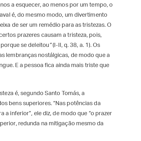
am-nos a esquecer, ao menos por um tempo, o
rnaval é, do mesmo modo, um divertimento
eixa de ser um remédio para as tristezas. O
ertos prazeres causam a tristeza, pois,
 porque se deleitou
”
(I-II, q. 38, a. 1). Os
as lembranças nostálgicas, de modo que a
ingue. E a pessoa fica ainda mais triste que
risteza é, segundo Santo Tomás, a
 dos bens superiores. “Nas potências da
 a inferior”, ele diz, de modo que “o prazer
uperior, redunda na mitigação mesmo da