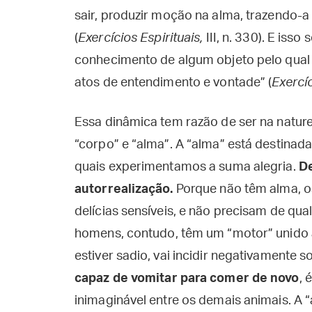
sair, produzir moção na alma, trazendo-a
(
Exercícios Espirituais,
III, n. 330). E iss
conhecimento de algum objeto pelo qual
atos de entendimento e vontade” (
Exercíc
Essa dinâmica tem razão de ser na natu
“corpo” e “alma”. A “alma” está destinad
quais experimentamos a suma alegria.
De
autorrealização.
Porque não têm alma, o
delícias sensíveis, e não precisam de qua
homens, contudo, têm um “motor” unido a
estiver sadio, vai incidir negativamente s
capaz de vomitar para comer de novo
, 
inimaginável entre os demais animais. A “