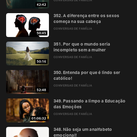
CONVERSAS DE FAMÍLIA
42:42
352. A diferença entre os sexos
começa na sua cabeça
CONVERSAS DE FAMÍLIA
50:45
351. Por que o mundo seria
incompleto sem a mulher
CONVERSAS DE FAMÍLIA
50:16
350. Entenda por que é lindo ser
católico!
CONVERSAS DE FAMÍLIA
52:48
349. Passando a limpo a Educação
das Emoções
CONVERSAS DE FAMÍLIA
01:06:32
348. Não seja um analfabeto
emocional!