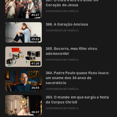
367. O Cura d’Ars e o amor do
Coração de Jesus
CONVERSAS DE FAMÍLIA
45:27
366. A Geração Ansiosa
CONVERSAS DE FAMÍLIA
25:52
365. Socorro, meu filho virou
adolescente!
CONVERSAS DE FAMÍLIA
41:26
364. Padre Paulo quase ficou louco:
um exame dos 34 anos de
sacerdócio
36:55
CONVERSAS DE FAMÍLIA
363. O mundo em que surgiu a festa
de Corpus Christi
CONVERSAS DE FAMÍLIA
36:37