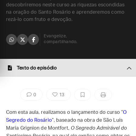
descobriremos neste curso as riquezas escondidas
na oração do Santo Rosário e aprenderemos como
rezá-lo com fruto e devoção.
Evangelize,
compartilhando.
Texto do episódio
0
13
Com esta aula, realizamos o lançamento do curso “
O
Segredo do Rosário
”, baseado na obra de São Luís
Maria Grignion de Montfort,
O Segredo Admirável do