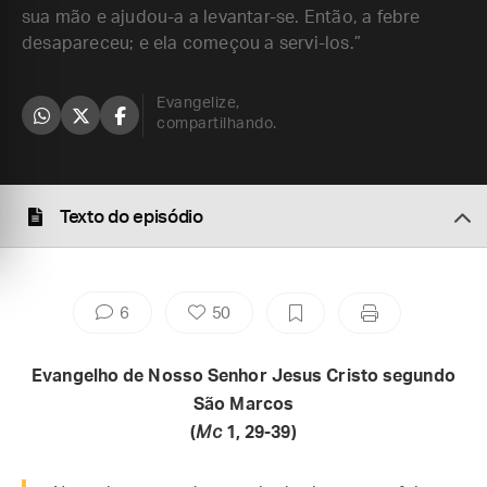
sua mão e ajudou-a a levantar-se. Então, a febre
desapareceu; e ela começou a servi-los.”
Evangelize,
compartilhando.
Texto do episódio
6
50
Evangelho de Nosso Senhor Jesus Cristo segundo
São Marcos
(
Mc
1, 29-39)