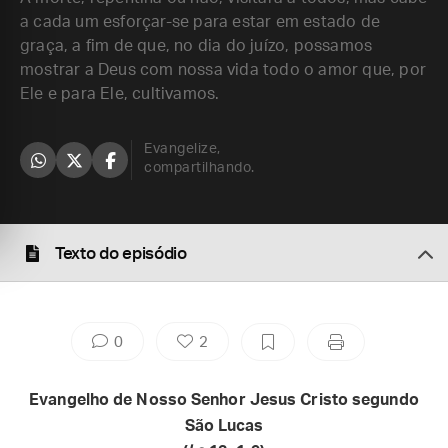
a cada um esforçar-se para estar em estado de
graça, a fim de que, no dia do juízo, possamos
mostrar a Deus com nossa vida todo o amor que, por
Ele e para Ele, cultivamos.
Evangelize,
compartilhando.
Texto do episódio
0
2
Evangelho de Nosso Senhor Jesus Cristo segundo
São Lucas