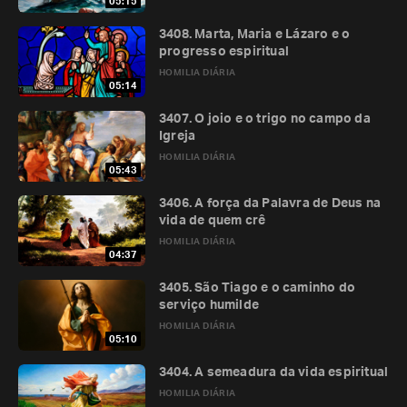
05:15
3408. Marta, Maria e Lázaro e o
progresso espiritual
HOMILIA DIÁRIA
05:14
3407. O joio e o trigo no campo da
Igreja
HOMILIA DIÁRIA
05:43
3406. A força da Palavra de Deus na
vida de quem crê
HOMILIA DIÁRIA
04:37
3405. São Tiago e o caminho do
serviço humilde
HOMILIA DIÁRIA
05:10
3404. A semeadura da vida espiritual
HOMILIA DIÁRIA