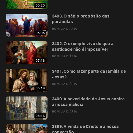
05:25
3403. O sábio propósito das
parábolas
HOMILIA DIÁRIA
05:05
3402. O exemplo vivo de que a
santidade não é impossível
HOMILIA DIÁRIA
07:16
3401. Como fazer parte da família de
Jesus?
HOMILIA DIÁRIA
05:19
3400. A severidade de Jesus contra
a nossa malícia
HOMILIA DIÁRIA
05:16
3399. A vinda de Cristo e a nossa
conversão