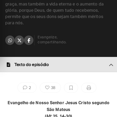
graça, mas também a vida eterna e o aumento da
glória, porque Deus, de quem tudo recebemos,
permite que os seus dons sejam também méritos
para nós.
Evangelize,
compartilhando.
Texto do episódio
2
38
Evangelho de Nosso Senhor Jesus Cristo segundo
São Mateus
(
Mt
25, 14-30)