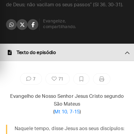
de Deus; não vacilam os seus passos” (Sl 36, 30-31).
Evangelize,
compartilhando.
Texto do episódio
7
71
Evangelho de Nosso Senhor Jesus Cristo segundo
São Mateus
(
Mt 10, 7-15
)
Naquele tempo, disse Jesus aos seus discípulos: