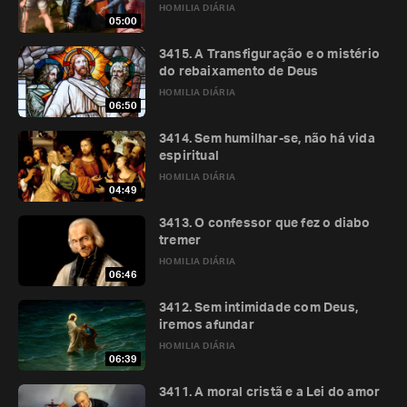
HOMILIA DIÁRIA
05:00
3415. A Transfiguração e o mistério
do rebaixamento de Deus
HOMILIA DIÁRIA
06:50
3414. Sem humilhar-se, não há vida
espiritual
HOMILIA DIÁRIA
04:49
3413. O confessor que fez o diabo
tremer
HOMILIA DIÁRIA
06:46
3412. Sem intimidade com Deus,
iremos afundar
HOMILIA DIÁRIA
06:39
3411. A moral cristã e a Lei do amor