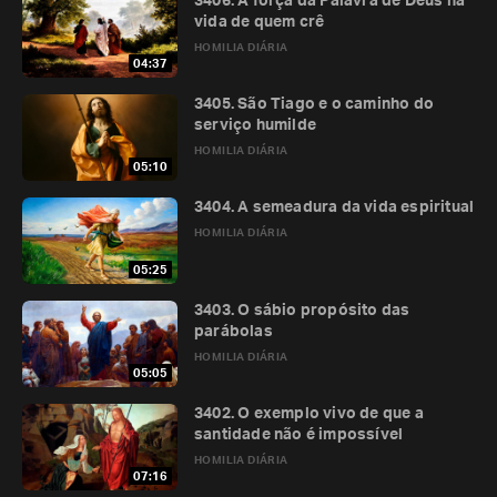
3406. A força da Palavra de Deus na
vida de quem crê
HOMILIA DIÁRIA
04:37
3405. São Tiago e o caminho do
serviço humilde
HOMILIA DIÁRIA
05:10
3404. A semeadura da vida espiritual
HOMILIA DIÁRIA
05:25
3403. O sábio propósito das
parábolas
HOMILIA DIÁRIA
05:05
3402. O exemplo vivo de que a
santidade não é impossível
HOMILIA DIÁRIA
07:16