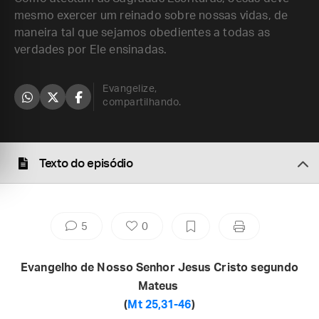
mesmo exercer um reinado sobre nossas vidas, de
maneira tal que sejamos obedientes a todas as
verdades por Ele ensinadas.
Evangelize,
compartilhando.
Texto do episódio
5
0
Evangelho de Nosso Senhor Jesus Cristo segundo
Mateus
(
Mt 25,31-46
)