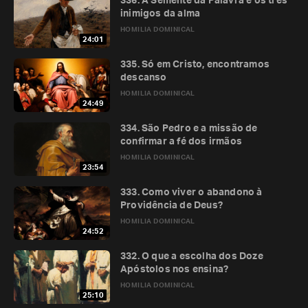
336. A Semente da Palavra e os três
inimigos da alma
HOMILIA DOMINICAL
24:01
335. Só em Cristo, encontramos
descanso
HOMILIA DOMINICAL
24:49
334. São Pedro e a missão de
confirmar a fé dos irmãos
HOMILIA DOMINICAL
23:54
333. Como viver o abandono à
Providência de Deus?
HOMILIA DOMINICAL
24:52
332. O que a escolha dos Doze
Apóstolos nos ensina?
HOMILIA DOMINICAL
25:10