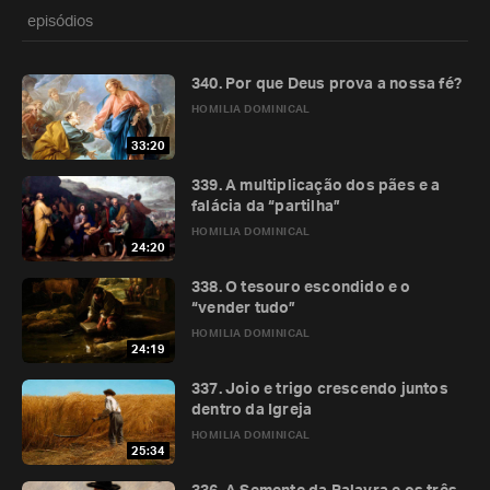
episódios
340. Por que Deus prova a nossa fé?
HOMILIA DOMINICAL
33:20
339. A multiplicação dos pães e a
falácia da “partilha”
HOMILIA DOMINICAL
24:20
338. O tesouro escondido e o
“vender tudo”
HOMILIA DOMINICAL
24:19
337. Joio e trigo crescendo juntos
dentro da Igreja
HOMILIA DOMINICAL
25:34