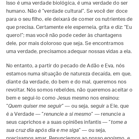
Isso é uma verdade biológica, é uma verdade do ser
humano. Não é “verdade cultural”. Se você der doce
para o seu filho, ele deixará de comer os nutrientes de
que precisa. Certamente ele esperneia, grita e diz: “Eu
quero!”; mas você não pode ceder às chantagens
dele, por mais doloroso que seja. Se encontramos
uma verdade, precisamos adequar nossas vidas a ela.
No entanto, a partir do pecado de Adão e Eva, nós
estamos numa situação de natureza decaída, em que,
diante da verdade, do bem e do mal, queremos nos
revoltar. Nós somos rebeldes, não queremos aceitar o
bem e segui-lo como Jesus mesmo nos ensinou:
“
Quem quiser me seguir
” — ou seja, seguir a Ele, que
é a Verdade — “
renuncie a si mesmo
” — renuncie a
seus caprichos e a suas opiniões infantis — “
tome a
sua cruz dia após dia e me siga
” — ou seja,
precisamos amar. Renunciemos ao nosso egoísmo, e