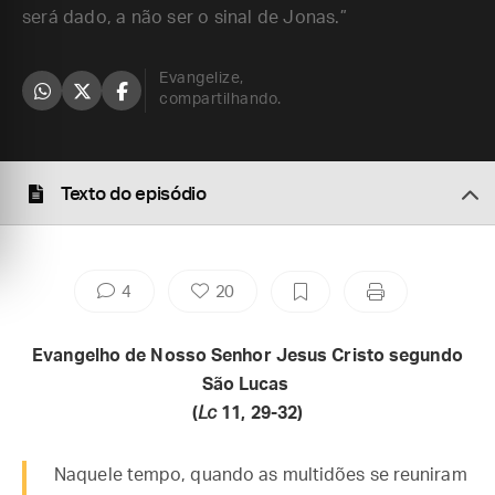
será dado, a não ser o sinal de Jonas.”
Evangelize,
compartilhando.
Texto do episódio
4
20
Evangelho de Nosso Senhor Jesus Cristo segundo
São Lucas
(
Lc
11, 29-32)
Naquele tempo, quando as multidões se reuniram