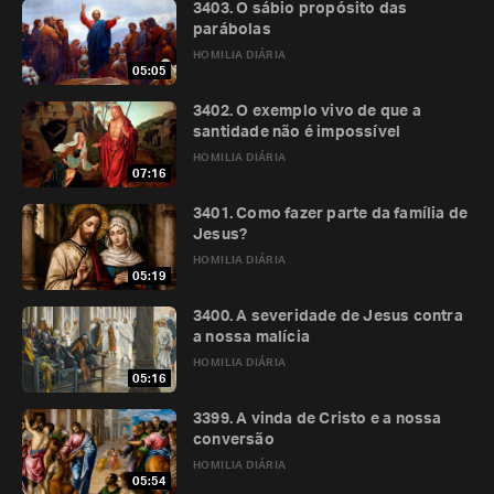
3403. O sábio propósito das
parábolas
HOMILIA DIÁRIA
05:05
3402. O exemplo vivo de que a
santidade não é impossível
HOMILIA DIÁRIA
07:16
3401. Como fazer parte da família de
Jesus?
HOMILIA DIÁRIA
05:19
3400. A severidade de Jesus contra
a nossa malícia
HOMILIA DIÁRIA
05:16
3399. A vinda de Cristo e a nossa
conversão
HOMILIA DIÁRIA
05:54