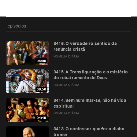
episódios
3416. O verdadeiro sentido da
renúncia cristã
HOMILIA DIÁRIA
05:00
3415. A Transfiguração e o mistério
do rebaixamento de Deus
HOMILIA DIÁRIA
06:50
3414. Sem humilhar-se, não há vida
espiritual
HOMILIA DIÁRIA
04:49
3413. O confessor que fez o diabo
tremer