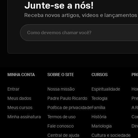
Junte-se a nós!
Receba novos artigos, vídeos e lançamentos
Nome completo
MINHA CONTA
SOBRE O SITE
CURSOS
PR
Entrar
Nossa missão
Espiritualidade
Hom
Meus dados
Padre Paulo Ricardo
Teologia
Pr
Meus cursos
Política de privacidade
Família
A R
Minha assinatura
Termos de uso
História
Con
Fale conosco
Mariologia
Dir
Central de ajuda
Cultura e sociedade