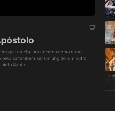
Apóstolo
guém que recebe um encargo como outro
lo precisa também ser um ungido, um outro
spírito Santo.