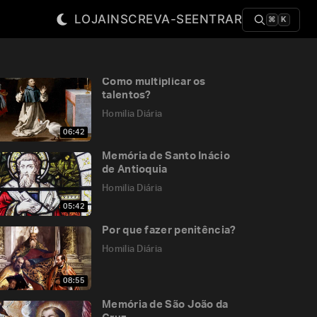
LOJA
INSCREVA-SE
ENTRAR
⌘
K
Como multiplicar os
talentos?
Homilia Diária
06:42
Memória de Santo Inácio
de Antioquia
Homilia Diária
05:42
Por que fazer penitência?
Homilia Diária
08:55
Memória de São João da