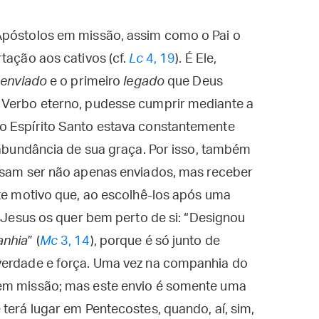
Apóstolos em missão, assim como o Pai o
tação aos cativos (cf.
Lc
4, 19
). É Ele,
o
enviado
e o primeiro
legado
que Deus
 Verbo eterno, pudesse cumprir mediante a
o Espírito Santo estava constantemente
abundância de sua graça. Por isso, também
cisam ser não apenas enviados, mas receber
ste motivo que, ao escolhê-los após uma
, Jesus os quer bem perto de si: “Designou
anhia
” (
Mc
3, 14
), porque é só junto de
verdade e força. Uma vez na companhia do
 em missão; mas este envio é somente uma
e terá lugar em Pentecostes, quando, aí, sim,