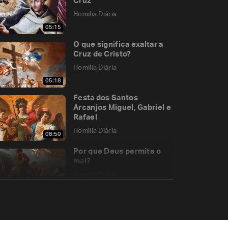
Cruz
Homilia Diária
05:15
O que significa exaltar a
Cruz de Cristo?
Homilia Diária
05:18
Festa dos Santos
Arcanjos Miguel, Gabriel e
Rafael
Homilia Diária
08:50
Por que Deus permite o
mal?
Homilia Diária
07:16
A destruição do Templo
Homilia Diária