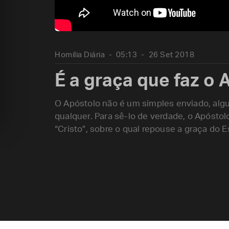
Homilia Diária
05:13
26 Set 2018
É a graça que faz o 
O Apóstolo não é um simples enviado, al
qualquer. Para sê-lo de verdade, o Apósto
“Cristo”, sobre o qual repouse a graça do E