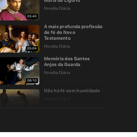
Maria de Ligório
Homilia Diária
05:40
A mais profunda profissão
de fé do Novo
Testamento
Homilia Diária
05:04
Memória dos Santos
Anjos da Guarda
Homilia Diária
08:10
Não há fé sem humildade
Homilia Diária
07:27
O porquê do domingo
Homilia Diária