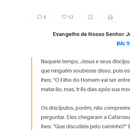
6
52
Evangelho de Nosso Senhor J
(
Mc 9
Naquele tempo, Jesus e seus discípul
que ninguém soubesse disso, pois est
lhes: “O Filho do Homem vai ser ent
matarão, mas, três dias após sua mort
Os discípulos, porém, não compreen
perguntar. Eles chegaram a Cafarna
lhes: “Que discutíeis pelo caminho?” 