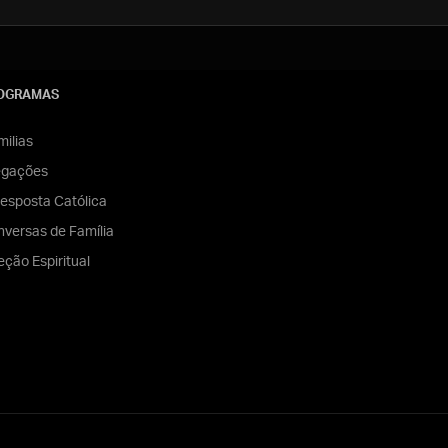
OGRAMAS
ilias
egações
esposta Católica
versas de Família
eção Espiritual