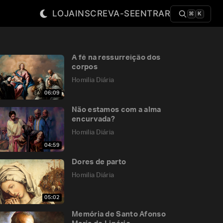
LOJA
INSCREVA-SE
ENTRAR
⌘
K
A fé na ressurreição dos
corpos
Homilia Diária
06:09
Não estamos com a alma
encurvada?
Homilia Diária
04:59
Dores de parto
Homilia Diária
05:02
Memória de Santo Afonso