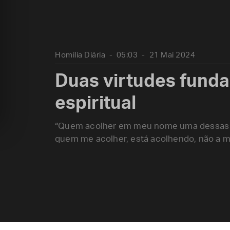
Homilia Diária
05:03
21 Mai 2024
Duas virtudes funda
espiritual
“Quem acolher em meu nome uma dessas c
quem me acolher, está acolhendo, não a m