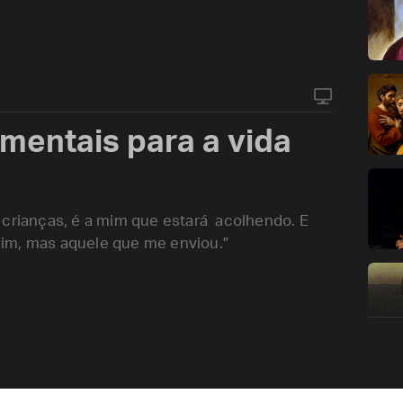
mentais para a vida
rianças, é a mim que estará acolhendo. E
im, mas aquele que me enviou.”