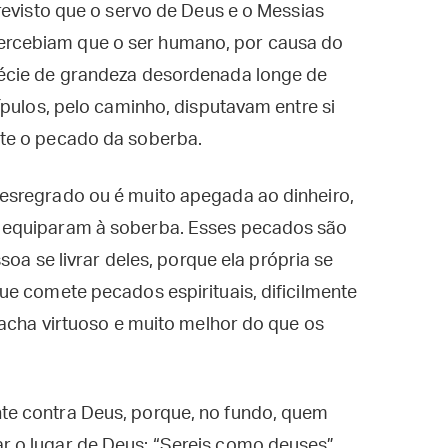
revisto que o servo de Deus e o Messias
rcebiam que o ser humano, por causa do
écie de grandeza desordenada longe de
ípulos, pelo caminho, disputavam entre si
te o pecado da soberba.
esregrado ou é muito apegada ao dinheiro,
 equiparam à soberba. Esses pecados são
soa se livrar deles, porque ela própria se
e comete pecados espirituais, dificilmente
 acha virtuoso e muito melhor do que os
e contra Deus, porque, no fundo, quem
 o lugar de Deus: “Sereis como deuses”.