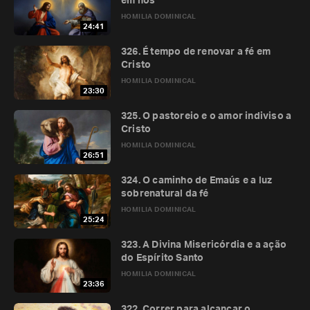
em nós
HOMILIA DOMINICAL
24:41
326. É tempo de renovar a fé em
Cristo
HOMILIA DOMINICAL
23:30
325. O pastoreio e o amor indiviso a
Cristo
HOMILIA DOMINICAL
26:51
324. O caminho de Emaús e a luz
sobrenatural da fé
HOMILIA DOMINICAL
25:24
323. A Divina Misericórdia e a ação
do Espírito Santo
HOMILIA DOMINICAL
23:36
322. Correr para alcançar o