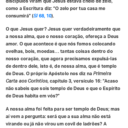
discípulos viram que Jesus estava cheio de zelo,
como a Escritura diz: “O zelo por tua casa me
consumirá” (
Sl
68, 10
).
O que Jesus quer? Jesus quer verdadeiramente que
a nossa alma, que o nosso coração, ofereça a Deus
amor. O que acontece é que nós fomos colocando
ovelhas, bois, moedas… tantas coisas dentro do
nosso coração, que agora precisamos expulsá-las
de dentro dele, isto é, de nossa alma, que é templo
de Deus. O próprio Apóstolo nos diz na
Primeira
Carta aos Coríntios
, capítulo 3, versículo 16: “Acaso
não sabeis que sois templo de Deus e que o Espírito
de Deus habita em vós?”
A nossa alma foi feita para ser templo de Deus; mas
aí vem a pergunta: será que a sua alma não está
virando ou já não virou um covil de ladrões? A