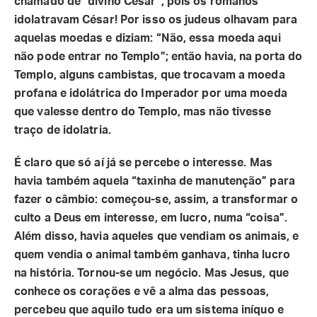
chamado de “divino César”, pois os romanos
idolatravam César! Por isso os judeus olhavam para
aquelas moedas e diziam: “Não, essa moeda aqui
não pode entrar no Templo”; então havia, na porta do
Templo, alguns cambistas, que trocavam a moeda
profana e idolátrica do Imperador por uma moeda
que valesse dentro do Templo, mas não tivesse
traço de idolatria.
É claro que só aí já se percebe o interesse. Mas
havia também aquela “taxinha de manutenção” para
fazer o câmbio: começou-se, assim, a transformar o
culto a Deus em interesse, em lucro, numa “coisa”.
Além disso, havia aqueles que vendiam os animais, e
quem vendia o animal também ganhava, tinha lucro
na história. Tornou-se um negócio. Mas Jesus, que
conhece os corações e vê a alma das pessoas,
percebeu que aquilo tudo era um sistema iníquo e