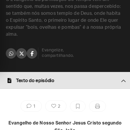
sentido que, muitas vezes, nos passa despercebido:
se também nós somos templo de Deus, onde habita
o Espírito Santo, o primeiro lugar de onde Ele quer
expulsar “bois, ovelhas e pombas” é a nossa própria
alma.
Evangelize,
compartilhando.
Texto do episódio
1
2
Evangelho de Nosso Senhor Jesus Cristo segundo