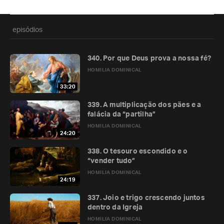
episódios
340. Por que Deus prova a nossa fé?
HOMILIA DOMINICAL
33:20
339. A multiplicação dos pães e a
falácia da “partilha”
HOMILIA DOMINICAL
24:20
338. O tesouro escondido e o
“vender tudo”
HOMILIA DOMINICAL
24:19
337. Joio e trigo crescendo juntos
dentro da Igreja
HOMILIA DOMINICAL