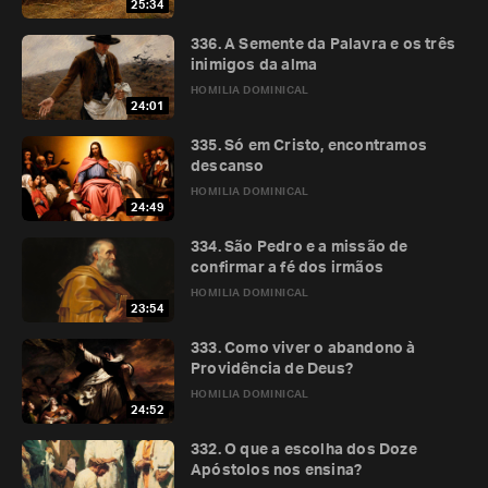
25:34
336. A Semente da Palavra e os três
inimigos da alma
HOMILIA DOMINICAL
24:01
335. Só em Cristo, encontramos
descanso
HOMILIA DOMINICAL
24:49
334. São Pedro e a missão de
confirmar a fé dos irmãos
HOMILIA DOMINICAL
23:54
333. Como viver o abandono à
Providência de Deus?
HOMILIA DOMINICAL
24:52
332. O que a escolha dos Doze
Apóstolos nos ensina?