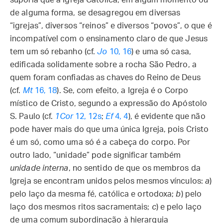
suporia que a Igreja Católica, em algum momento ou
de alguma forma, se desagregou em diversas
“igrejas”, diversos “reinos” e diversos “povos”, o que é
incompatível com o ensinamento claro de que Jesus
tem um só rebanho (cf.
Jo
10, 16
) e uma só casa,
edificada solidamente sobre a rocha São Pedro, a
quem foram confiadas as chaves do Reino de Deus
(cf.
Mt
16, 18
). Se, com efeito, a Igreja é o Corpo
místico de Cristo, segundo a expressão do Apóstolo
S. Paulo (cf.
1Cor
12, 12s
;
Ef
4, 4
), é evidente que não
pode haver mais do que uma única Igreja, pois Cristo
é um só, como uma só é a cabeça do corpo. Por
outro lado, “unidade” pode significar também
unidade interna
, no sentido de que os membros da
Igreja se encontram unidos pelos mesmos vínculos:
a
)
pelo laço da mesma fé, católica e ortodoxa;
b
) pelo
laço dos mesmos ritos sacramentais;
c
) e pelo laço
de uma comum subordinação à hierarquia