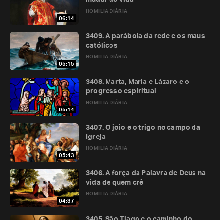
mudar de vida
HOMILIA DIÁRIA
06:14
3409. A parábola da rede e os maus
católicos
HOMILIA DIÁRIA
05:15
3408. Marta, Maria e Lázaro e o
progresso espiritual
HOMILIA DIÁRIA
05:14
3407. O joio e o trigo no campo da
Igreja
HOMILIA DIÁRIA
05:43
3406. A força da Palavra de Deus na
vida de quem crê
HOMILIA DIÁRIA
04:37
3405. São Tiago e o caminho do