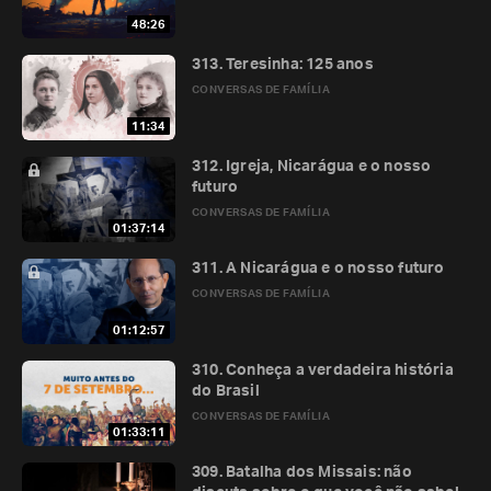
48:26
313. Teresinha: 125 anos
CONVERSAS DE FAMÍLIA
11:34
312. Igreja, Nicarágua e o nosso
futuro
CONVERSAS DE FAMÍLIA
01:37:14
311. A Nicarágua e o nosso futuro
CONVERSAS DE FAMÍLIA
01:12:57
310. Conheça a verdadeira história
do Brasil
CONVERSAS DE FAMÍLIA
01:33:11
309. Batalha dos Missais: não