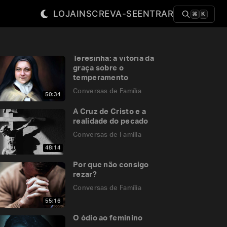
LOJA
INSCREVA-SE
ENTRAR
⌘
K
Teresinha: a vitória da
graça sobre o
temperamento
Conversas de Família
50:34
A Cruz de Cristo e a
realidade do pecado
Conversas de Família
48:14
Por que não consigo
rezar?
Conversas de Família
55:16
O ódio ao feminino