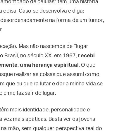
“amontoado de células” tem uma história
da coisa. Caso se desenvolva e diga:
r desordenadamente na forma de um tumor,
r.
ocação. Mas não nascemos de “lugar
no Brasil, no século XX, em 1967;
recebi
emente, uma herança espiritual
. O que
sque realizar as coisas que assumi como
m que eu queira lutar e dar a minha vida se
 e me faz sair do lugar.
têm mais identidade, personalidade e
a vez mais apáticas. Basta ver os jovens
r na mão, sem qualquer perspectiva real do