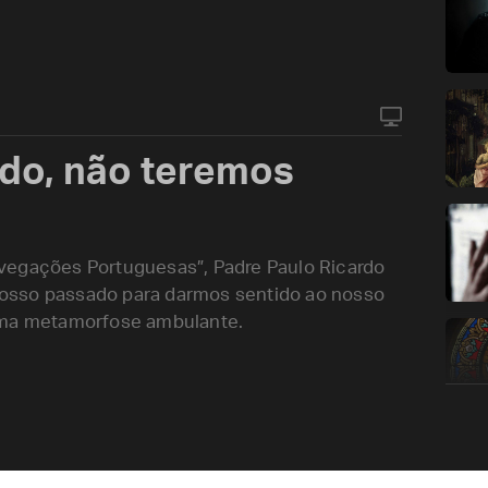
ado, não teremos
vegações Portuguesas”, Padre Paulo Ricardo
osso passado para darmos sentido ao nosso
 uma metamorfose ambulante.