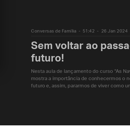
Conversas de Família
51:42
26 Jan 2024
Sem voltar ao pass
futuro!
Nesta aula de lançamento do curso “As Na
mostra a importância de conhecermos o n
futuro e, assim, pararmos de viver como