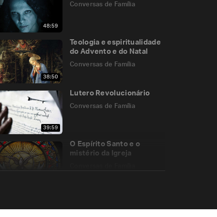
Conversas de Família
48:59
Teologia e espiritualidade
do Advento e do Natal
Conversas de Família
38:50
Lutero Revolucionário
Conversas de Família
39:59
O Espírito Santo e o
mistério da Igreja
Conversas de Família
53:11
O santo sacerdócio de
João Maria Vianney