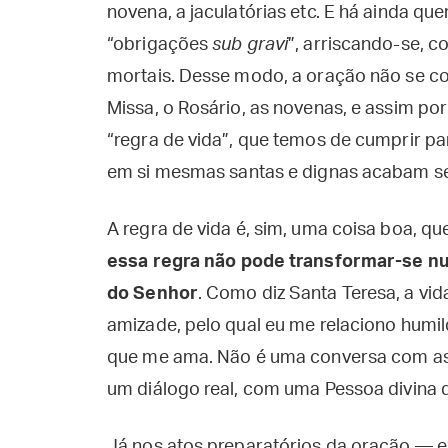
novena, a jaculatórias etc. E há ainda q
“obrigações
sub gravi
”, arriscando-se, c
mortais. Desse modo, a oração não se c
Missa, o Rosário, as novenas, e assim po
“regra de vida”, que temos de cumprir pa
em si mesmas santas e dignas acabam s
A regra de vida é, sim, uma coisa boa, qu
essa regra não pode transformar-se nu
do Senhor
. Como diz Santa Teresa, a vid
amizade, pelo qual eu me relaciono humi
que me ama. Não é uma conversa com as
um diálogo real, com uma Pessoa divina 
Já nos atos preparatórios da oração — e