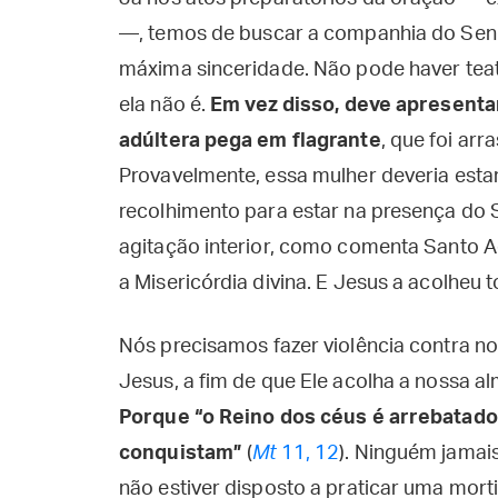
—, temos de buscar a companhia do Senho
máxima sinceridade. Não pode haver teat
ela não é.
Em vez disso, deve apresenta
adúltera pega em flagrante
, que foi ar
Provavelmente, essa mulher deveria esta
recolhimento para estar na presença do 
agitação interior, como comenta Santo A
a Misericórdia divina. E Jesus a acolheu 
Nós precisamos fazer violência contra no
Jesus, a fim de que Ele acolha a nossa a
Porque “o Reino dos céus é arrebatado 
conquistam”
(
Mt
11, 12
). Ninguém jamai
não estiver disposto a praticar uma mort