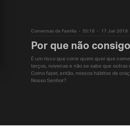
Conversas de Família
55:16
17 Jun 2019
Por que não consigo
É um risco que corre quem quer que comece
terços, novenas e não se sabe que outras 
Como fazer, então, nossos hábitos de oraç
Nosso Senhor?