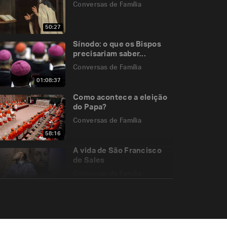
Conversas de Família
50:27
Sínodo: o que os Bispos
precisariam saber...
Conversas de Família
01:08:37
Como acontece a eleição
do Papa?
Conversas de Família
58:16
A vida de São Francisco
de Sales
Conversas de Família
46:40
Lutero Revolucionário
Conversas de Família