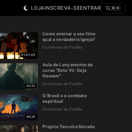
LOJA
INSCREVA-SE
ENTRAR
⌘
K
Como ensinar a seu filho
qual a verdadeira Igreja?
Conversas de Família
01:01:03
Aula de Lançamento do
curso “Esto Vir: Seja
Homem”
Conversas de Família
42:42
O Brasil e o combate
espiritual
Conversas de Família
48:26
Projeto Terceira Morada