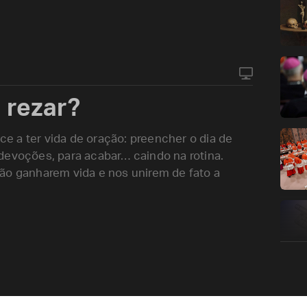
 rezar?
 a ter vida de oração: preencher o dia de
devoções, para acabar… caindo na rotina.
ão ganharem vida e nos unirem de fato a